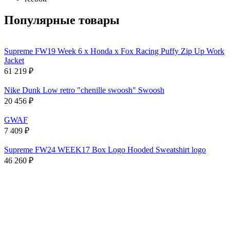
Популярные товары
Supreme FW19 Week 6 x Honda x Fox Racing Puffy Zip Up Work
Jacket
61 219
₽
Nike Dunk Low retro "chenille swoosh" Swoosh
20 456
₽
GWAF
7 409
₽
Supreme FW24 WEEK17 Box Logo Hooded Sweatshirt logo
46 260
₽