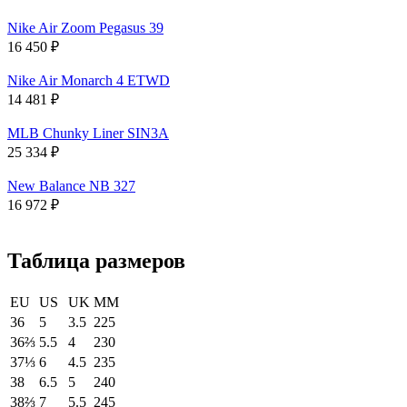
Nike Air Zoom Pegasus 39
16 450
₽
Nike Air Monarch 4 ETWD
14 481
₽
MLB Chunky Liner SIN3A
25 334
₽
New Balance NB 327
16 972
₽
Таблица размеров
EU
US
UK
MM
36
5
3.5
225
36⅔
5.5
4
230
37⅓
6
4.5
235
38
6.5
5
240
38⅔
7
5.5
245