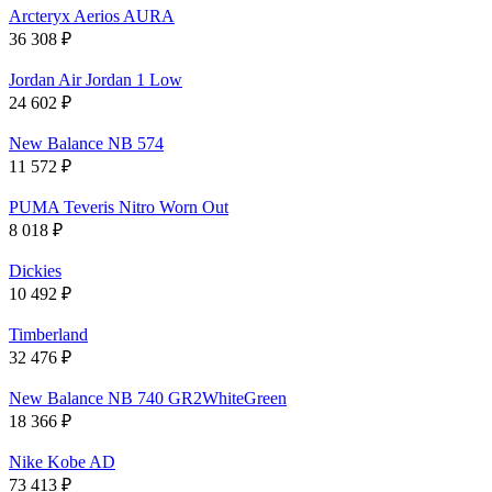
Arcteryx Aerios AURA
36 308
₽
Jordan Air Jordan 1 Low
24 602
₽
New Balance NB 574
11 572
₽
PUMA Teveris Nitro Worn Out
8 018
₽
Dickies
10 492
₽
Timberland
32 476
₽
New Balance NB 740 GR2WhiteGreen
18 366
₽
Nike Kobe AD
73 413
₽