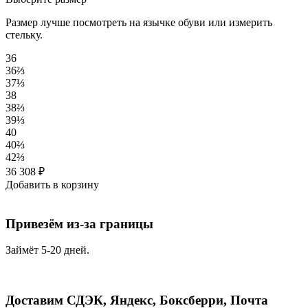
Размер лучше посмотреть на язычке обуви или измерить
стельку.
36
36⅔
37⅓
38
38⅔
39⅓
40
40⅔
42⅔
36 308
₽
Добавить в корзину
Привезём из-за границы
Займёт 5-20 дней.
Доставим СДЭК, Яндекс, Боксберри, Почта