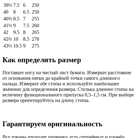
39⅓
7.5
6
250
40
8
6.5
250
40⅔
8.5
7
255
41⅓
9
7.5
260
42
9.5
8
265
42⅔
10
8.5
270
43⅓
10.5
9
275
Как определить размер
Поставьте ногу на чистый лист бумаги. Измерьте расстояние
от основания пятки до крайней точки самого длинного
пальца. Измерьте обе стопы и используйте наибольшее
значение для определения размера. Стелька длиннее стопы на
величину функционального припуска 0,5–1,5 см. При выборе
размера ориентируйтесь на длину стопы.
Гарантируем оригинальность
Все товары проходят проверку, есть сертификат и пломба.