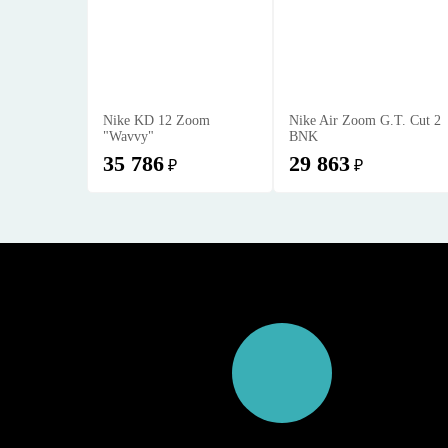
Nike KD 12 Zoom
Nike Air Zoom G.T. Cut 2
"Wavvy"
BNK
35 786
29 863
₽
₽