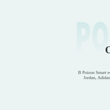
PO
В Poizon Smart е
Jordan, Adida