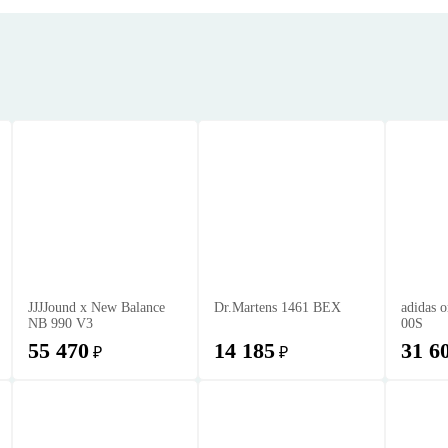
JJJJound x New Balance
Dr.Martens 1461 BEX
adidas 
NB 990 V3
00S
55 470
14 185
31 6
₽
₽