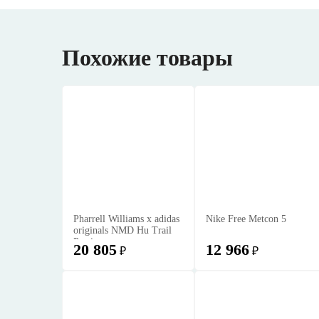
Похожие товары
Pharrell Williams x adidas
Nike Free Metcon 5
originals NMD Hu Trail
Passion
20 805
12 966
₽
₽