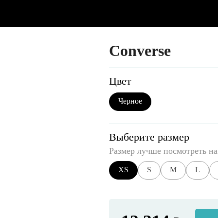
Converse
Цвет
Черное
Выберите размер
Размер лучше посмотреть на
XS
S
M
L