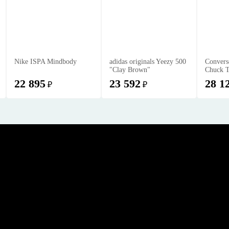
Nike ISPA Mindbody
adidas originals Yeezy 500
Convers
"Clay Brown"
Chuck T
22 895
23 592
28 1
₽
₽