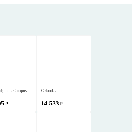
originals Campus
Columbia
05
14 533
₽
₽