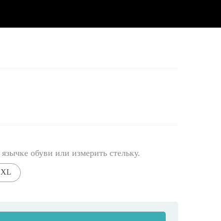
 язычке обуви или измерить стельку.
XL