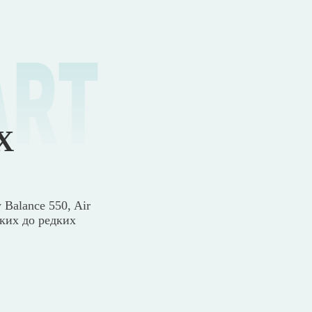
ART
Х
 Balance 550, Air
ских до редких