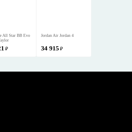
e All Star BB Evo
Jordan Air Jordan 4
aylor
21
34 915
₽
₽