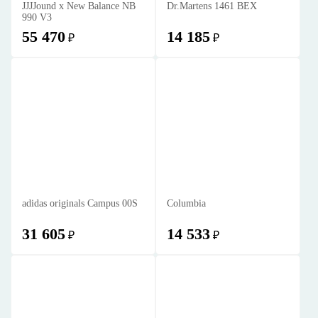
JJJJound x New Balance NB
Dr.Martens 1461 BEX
990 V3
55 470
14 185
₽
₽
adidas originals Campus 00S
Columbia
31 605
14 533
₽
₽