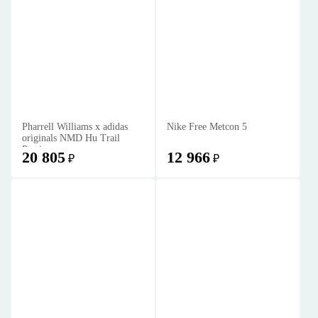
Pharrell Williams x adidas
Nike Free Metcon 5
originals NMD Hu Trail
Passion
20 805
12 966
₽
₽