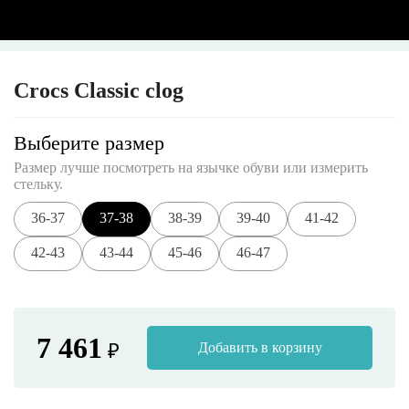
Crocs Classic clog
Выберите размер
Размер лучше посмотреть на язычке обуви или измерить
стельку.
36-37
37-38
38-39
39-40
41-42
42-43
43-44
45-46
46-47
7 461
₽
Добавить в корзину