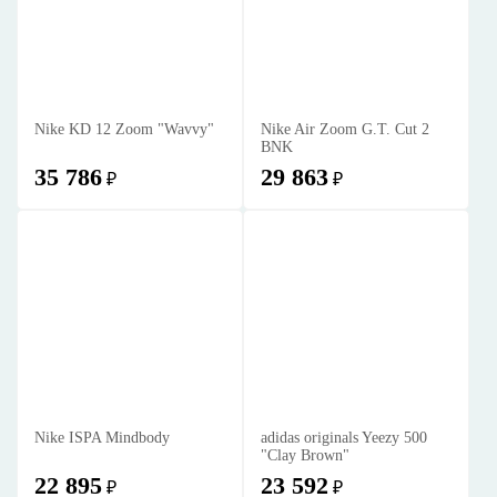
Nike KD 12 Zoom "Wavvy"
Nike Air Zoom G.T. Cut 2
BNK
35 786
29 863
₽
₽
Nike ISPA Mindbody
adidas originals Yeezy 500
"Clay Brown"
22 895
23 592
₽
₽