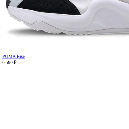
PUMA Rise
6 590
₽