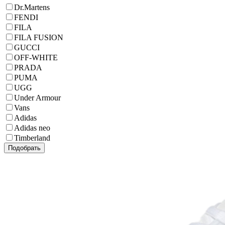
Dr.Martens
FENDI
FILA
FILA FUSION
GUCCI
OFF-WHITE
PRADA
PUMA
UGG
Under Armour
Vans
Adidas
Adidas neo
Timberland