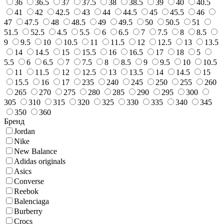
36
36.5
37
37.5
38
38.5
39
40
40.5
41
42
42.5
43
44
44.5
45
45.5
46
47
47.5
48
48.5
49
49.5
50
50.5
51
51.5
52.5
4.5
5.5
6
6.5
7
7.5
8
8.5
9
9.5
10
10.5
11
11.5
12
12.5
13
13.5
14
14.5
15
15.5
16
16.5
17
18
5
5.5
6
6.5
7
7.5
8
8.5
9
9.5
10
10.5
11
11.5
12
12.5
13
13.5
14
14.5
15
15.5
16
17
235
240
245
250
255
260
265
270
275
280
285
290
295
300
305
310
315
320
325
330
335
340
345
350
360
Бренд
Jordan
Nike
New Balance
Adidas originals
Asics
Converse
Reebok
Balenciaga
Burberry
Crocs