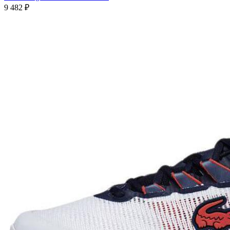
9 482
₽