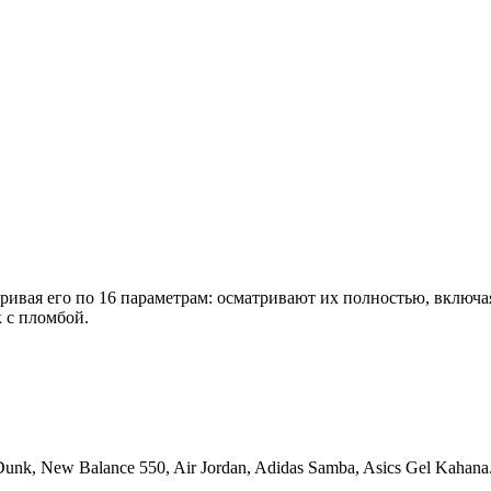
вая его по 16 параметрам: осматривают их полностью, включая 
к с пломбой.
 Dunk, New Balance 550, Air Jordan, Adidas Samba, Asics Gel Kah