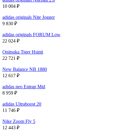
10 004
₽
adidas originals Nite Jogger
9 830
₽
adidas originals FORUM Low
22 024
₽
Onitsuka Tiger Hsinti
22 721
₽
New Balance NB 1880
12 617
₽
adidas neo Entrap Mid
8 959
₽
adidas Ultraboost 20
11 746
₽
Nike Zoom Fly 5
12 443
₽