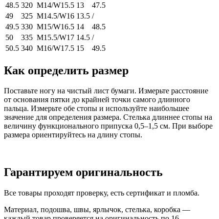
48.5
320
M14/W15.5
13
47.5
49
325
M14.5/W16
13.5
/
49.5
330
M15/W16.5
14
48.5
50
335
M15.5/W17
14.5
/
50.5
340
M16/W17.5
15
49.5
Как определить размер
Поставьте ногу на чистый лист бумаги. Измерьте расстояние
от основания пятки до крайней точки самого длинного
пальца. Измерьте обе стопы и используйте наибольшее
значение для определения размера. Стелька длиннее стопы на
величину функционального припуска 0,5–1,5 см. При выборе
размера ориентируйтесь на длину стопы.
Гарантируем оригинальность
Все товары проходят проверку, есть сертификат и пломба.
Материал, подошва, швы, ярлычок, стелька, коробка —
каждый товар проверяется на оригинальность по 16