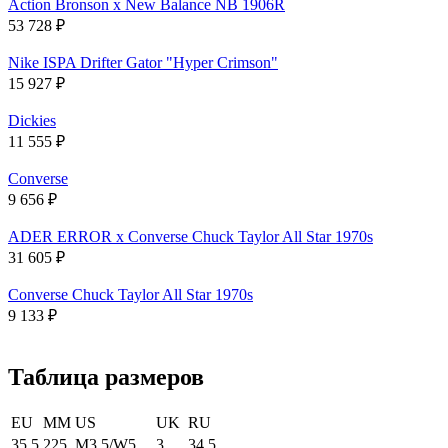
Action Bronson x New Balance NB 1906R
53 728
₽
Nike ISPA Drifter Gator "Hyper Crimson"
15 927
₽
Dickies
11 555
₽
Converse
9 656
₽
ADER ERROR x Converse Chuck Taylor All Star 1970s
31 605
₽
Converse Chuck Taylor All Star 1970s
9 133
₽
Таблица размеров
EU
MM
US
UK
RU
35.5
225
M3.5/W5
3
34.5