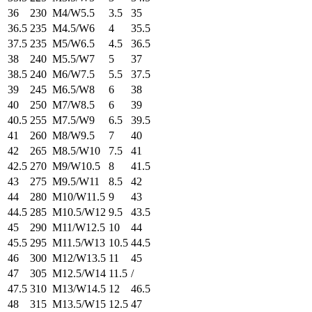
36
230
M4/W5.5
3.5
35
36.5
235
M4.5/W6
4
35.5
37.5
235
M5/W6.5
4.5
36.5
38
240
M5.5/W7
5
37
38.5
240
M6/W7.5
5.5
37.5
39
245
M6.5/W8
6
38
40
250
M7/W8.5
6
39
40.5
255
M7.5/W9
6.5
39.5
41
260
M8/W9.5
7
40
42
265
M8.5/W10
7.5
41
42.5
270
M9/W10.5
8
41.5
43
275
M9.5/W11
8.5
42
44
280
M10/W11.5
9
43
44.5
285
M10.5/W12
9.5
43.5
45
290
M11/W12.5
10
44
45.5
295
M11.5/W13
10.5
44.5
46
300
M12/W13.5
11
45
47
305
M12.5/W14
11.5
/
47.5
310
M13/W14.5
12
46.5
48
315
M13.5/W15
12.5
47