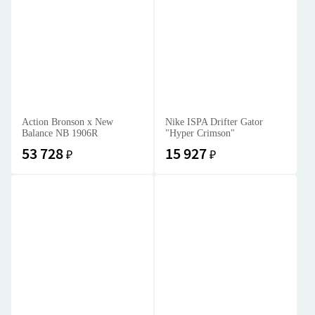
Action Bronson x New
Nike ISPA Drifter Gator
Balance NB 1906R
"Hyper Crimson"
53 728
15 927
₽
₽