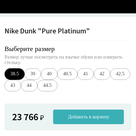
Nike Dunk "Pure Platinum"
Выберите размер
Размер лучше посмотреть на язычке обуви или измерить
стельку.
38.5
39
40
40.5
41
42
42.5
43
44
44.5
23 766
₽
Добавить в корзину