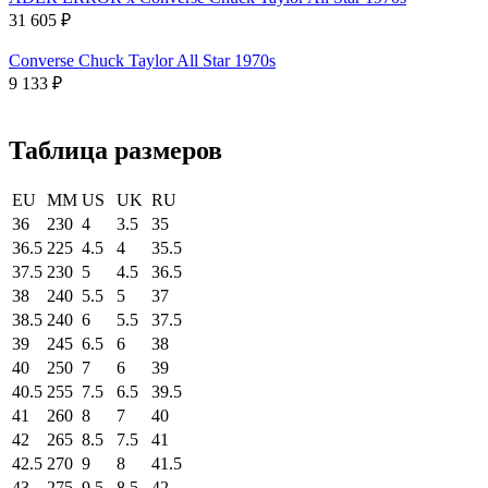
31 605
₽
Converse Chuck Taylor All Star 1970s
9 133
₽
Таблица размеров
EU
MM
US
UK
RU
36
230
4
3.5
35
36.5
225
4.5
4
35.5
37.5
230
5
4.5
36.5
38
240
5.5
5
37
38.5
240
6
5.5
37.5
39
245
6.5
6
38
40
250
7
6
39
40.5
255
7.5
6.5
39.5
41
260
8
7
40
42
265
8.5
7.5
41
42.5
270
9
8
41.5
43
275
9.5
8.5
42