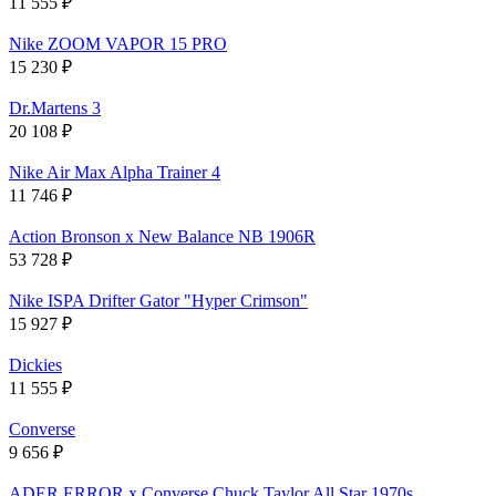
11 555
₽
Nike ZOOM VAPOR 15 PRO
15 230
₽
Dr.Martens 3
20 108
₽
Nike Air Max Alpha Trainer 4
11 746
₽
Action Bronson x New Balance NB 1906R
53 728
₽
Nike ISPA Drifter Gator "Hyper Crimson"
15 927
₽
Dickies
11 555
₽
Converse
9 656
₽
ADER ERROR x Converse Chuck Taylor All Star 1970s