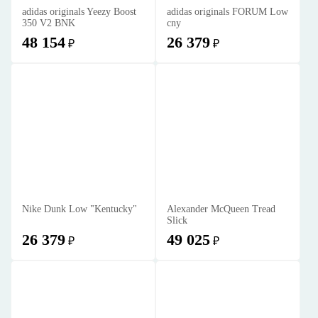
adidas originals Yeezy Boost
adidas originals FORUM Low
350 V2 BNK
cny
48 154
26 379
₽
₽
Nike Dunk Low "Kentucky"
Alexander McQueen Tread
Slick
26 379
49 025
₽
₽