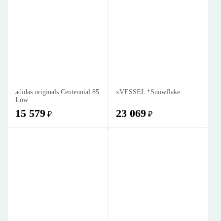
adidas originals Centennial 85
xVESSEL *Snowflake
Low
15 579
23 069
₽
₽