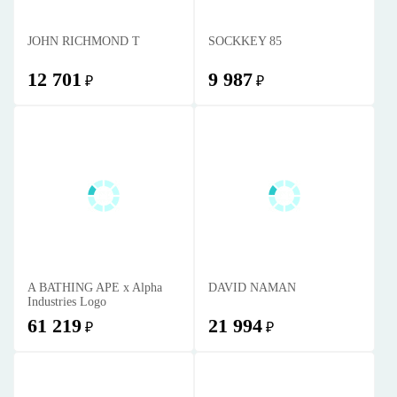
JOHN RICHMOND T
SOCKKEY 85
12 701
9 987
₽
₽
A BATHING APE x Alpha
DAVID NAMAN
Industries Logo
61 219
21 994
₽
₽