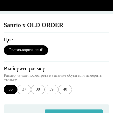
Sanrio x OLD ORDER
Цвет
Светло-коричневый
Выберите размер
Размер лучше посмотреть на язычке обуви или измерить
стельку.
36
37
38
39
40