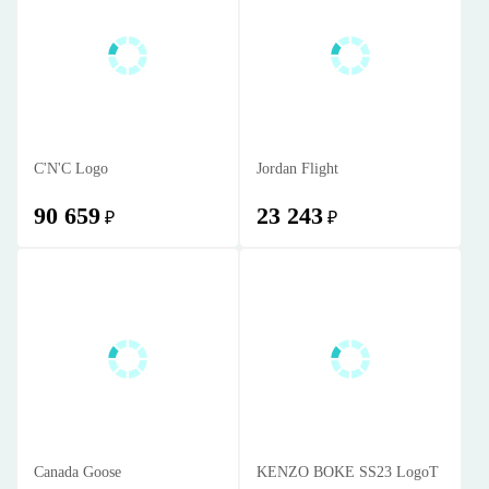
C'N'C Logo
Jordan Flight
90 659
23 243
₽
₽
Canada Goose
KENZO BOKE SS23 LogoT