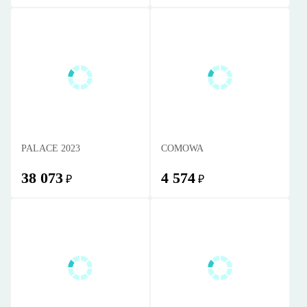
PALACE 2023
COMOWA
38 073
4 574
₽
₽