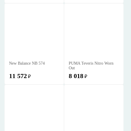
New Balance NB 574
PUMA Teveris Nitro Worn
Out
11 572
8 018
₽
₽