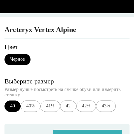
Arcteryx Vertex Alpine
Цвет
Черное
Выберите размер
Размер лучше посмотреть на язычке обуви или измерить
стельку.
40
40⅔
41⅓
42
42⅔
43⅓