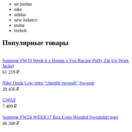
air jordan
nike
adidas
new balance
puma
reebok
Популярные товары
Supreme FW19 Week 6 x Honda x Fox Racing Puffy Zip Up Work
Jacket
61 219
₽
Nike Dunk Low retro "chenille swoosh" Swoosh
20 456
₽
GWAF
7 409
₽
Supreme FW24 WEEK17 Box Logo Hooded Sweatshirt logo
46 260
₽