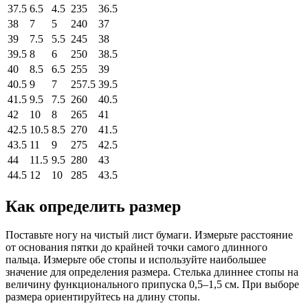
37.5
6.5
4.5
235
36.5
38
7
5
240
37
39
7.5
5.5
245
38
39.5
8
6
250
38.5
40
8.5
6.5
255
39
40.5
9
7
257.5
39.5
41.5
9.5
7.5
260
40.5
42
10
8
265
41
42.5
10.5
8.5
270
41.5
43.5
11
9
275
42.5
44
11.5
9.5
280
43
44.5
12
10
285
43.5
Как определить размер
Поставьте ногу на чистый лист бумаги. Измерьте расстояние
от основания пятки до крайней точки самого длинного
пальца. Измерьте обе стопы и используйте наибольшее
значение для определения размера. Стелька длиннее стопы на
величину функционального припуска 0,5–1,5 см. При выборе
размера ориентируйтесь на длину стопы.