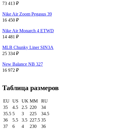
73 413
₽
Nike Air Zoom Pegasus 39
16 450
₽
Nike Air Monarch 4 ETWD
14 481
₽
MLB Chunky Liner SIN3A
25 334
₽
New Balance NB 327
16 972
₽
Таблица размеров
EU
US
UK
MM
RU
35
4.5
2.5
220
34
35.5
5
3
225
34.5
36
5.5
3.5
227.5
35
37
6
4
230
36