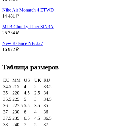
Nike Air Monarch 4 ETWD
14 481
₽
MLB Chunky Liner SIN3A
25 334
₽
New Balance NB 327
16 972
₽
Таблица размеров
EU
MM
US
UK
RU
34.5
215
4
2
33.5
35
220
4.5
2.5
34
35.5
225
5
3
34.5
36
227.5
5.5
3.5
35
37
230
6
4
36
37.5
235
6.5
4.5
36.5
38
240
7
5
37