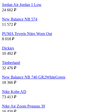
Jordan Air Jordan 1 Low
24 602
₽
New Balance NB 574
11 572
₽
PUMA Teveris Nitro Worn Out
8 018
₽
Dickies
10 492
₽
Timberland
32 476
₽
New Balance NB 740 GR2WhiteGreen
18 366
₽
Nike Kobe AD
73 413
₽
Nike Air Zoom Pegasus 39
16 450
₽