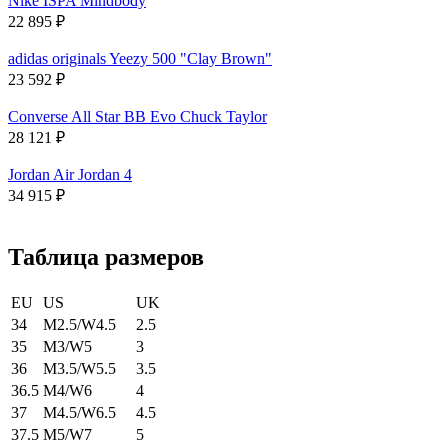
Nike ISPA Mindbody
22 895
₽
adidas originals Yeezy 500 "Clay Brown"
23 592
₽
Converse All Star BB Evo Chuck Taylor
28 121
₽
Jordan Air Jordan 4
34 915
₽
Таблица размеров
EU
US
UK
34
M2.5/W4.5
2.5
35
M3/W5
3
36
M3.5/W5.5
3.5
36.5
M4/W6
4
37
M4.5/W6.5
4.5
37.5
M5/W7
5