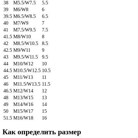
38
M5.5/W7.5
5.5
39
M6/W8
6
39.5
M6.5/W8.5
6.5
40
M7/W9
7
41
M7.5/W9.5
7.5
41.5
M8/W10
8
42
M8.5/W10.5
8.5
42.5
M9/W11
9
43
M9.5/W11.5
9.5
44
M10/W12
10
44.5
M10.5/W12.5
10.5
45
M11/W13
11
46
M11.5/W13.5
11.5
46.5
M12/W14
12
48
M13/W15
13
49
M14/W16
14
50
M15/W17
15
51.5
M16/W18
16
Как определить размер