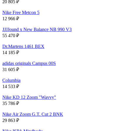
20 805
₽
Nike Free Metcon 5
12 966
₽
JJJJound x New Balance NB 990 V3
55 470
₽
Dr.Martens 1461 BEX
14 185
₽
adidas originals Campus 00S
31 605
₽
Columbia
14 533
₽
Nike KD 12 Zoom "Wavvy"
35 786
₽
Nike Air Zoom G.T. Cut 2 BNK
29 863
₽