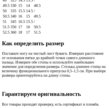
49
325
14.5
13.5
/
49.5
330
15
14
48.5
50
335
15.5
14.5
/
50.5
340
16
15
49.5
51
345
16.5
15.5
/
51.5
350
17
16
50.5
52.5
360
18
17
51.5
Как определить размер
Поставьте ногу на чистый лист бумаги. Измерьте расстояние
от основания пятки до крайней точки самого длинного
пальца. Измерьте обе стопы и используйте наибольшее
значение для определения размера. Стелька длиннее стопы на
величину функционального припуска 0,5–1,5 см. При выборе
размера ориентируйтесь на длину стопы.
Гарантируем оригинальность
Все товары проходят проверку, есть сертификат и пломба.