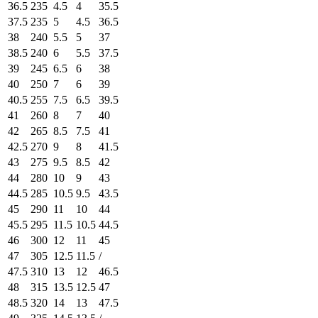
36.5
235
4.5
4
35.5
37.5
235
5
4.5
36.5
38
240
5.5
5
37
38.5
240
6
5.5
37.5
39
245
6.5
6
38
40
250
7
6
39
40.5
255
7.5
6.5
39.5
41
260
8
7
40
42
265
8.5
7.5
41
42.5
270
9
8
41.5
43
275
9.5
8.5
42
44
280
10
9
43
44.5
285
10.5
9.5
43.5
45
290
11
10
44
45.5
295
11.5
10.5
44.5
46
300
12
11
45
47
305
12.5
11.5
/
47.5
310
13
12
46.5
48
315
13.5
12.5
47
48.5
320
14
13
47.5