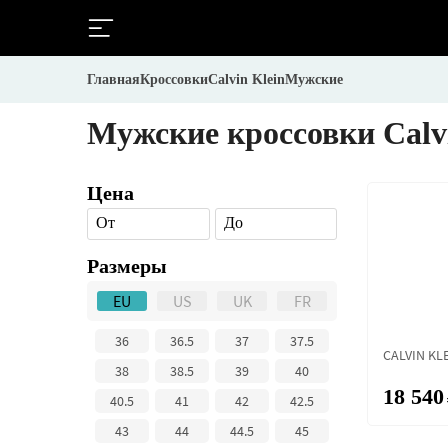
Главная
Кроссовки
Calvin Klein
Мужские
Мужские кроссовки Calvi
Цена
От
До
Размеры
EU
US
UK
FR
36
36.5
37
37.5
CALVIN KL
38
38.5
39
40
18 540
40.5
41
42
42.5
43
44
44.5
45