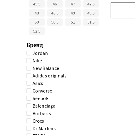
45.5
46
47
47.5
48
48.5
49
49.5
50
50.5
51
51.5
52.5
Бренд
Jordan
Nike
New Balance
Adidas originals
Asics
Converse
Reebok
Balenciaga
Burberry
Crocs
Dr.Martens