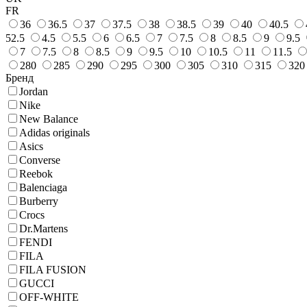
FR
36
36.5
37
37.5
38
38.5
39
40
40.5
52.5
4.5
5.5
6
6.5
7
7.5
8
8.5
9
9.5
7
7.5
8
8.5
9
9.5
10
10.5
11
11.5
280
285
290
295
300
305
310
315
320
Бренд
Jordan
Nike
New Balance
Adidas originals
Asics
Converse
Reebok
Balenciaga
Burberry
Crocs
Dr.Martens
FENDI
FILA
FILA FUSION
GUCCI
OFF-WHITE