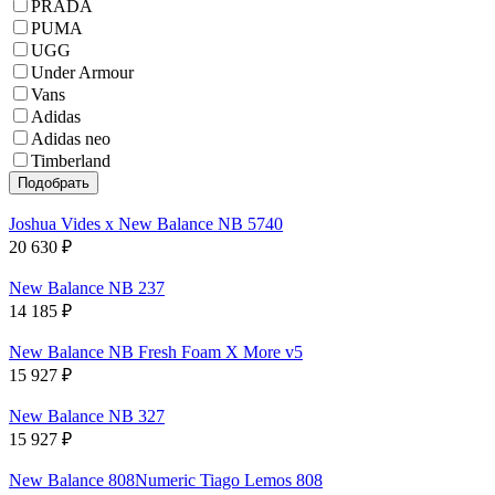
PRADA
PUMA
UGG
Under Armour
Vans
Adidas
Adidas neo
Timberland
Joshua Vides x New Balance NB 5740
20 630
₽
New Balance NB 237
14 185
₽
New Balance NB Fresh Foam X More v5
15 927
₽
New Balance NB 327
15 927
₽
New Balance 808Numeric Tiago Lemos 808