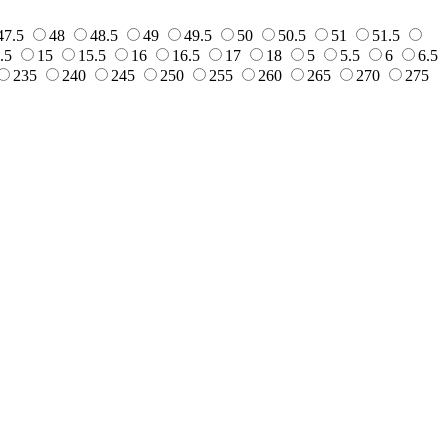
47.5
48
48.5
49
49.5
50
50.5
51
51.5
.5
15
15.5
16
16.5
17
18
5
5.5
6
6.5
235
240
245
250
255
260
265
270
275