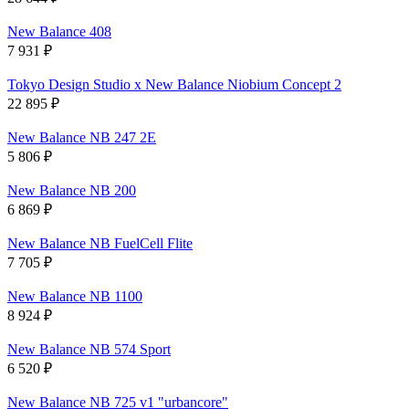
New Balance 408
7 931
₽
Tokyo Design Studio x New Balance Niobium Concept 2
22 895
₽
New Balance NB 247 2E
5 806
₽
New Balance NB 200
6 869
₽
New Balance NB FuelCell Flite
7 705
₽
New Balance NB 1100
8 924
₽
New Balance NB 574 Sport
6 520
₽
New Balance NB 725 v1 "urbancore"