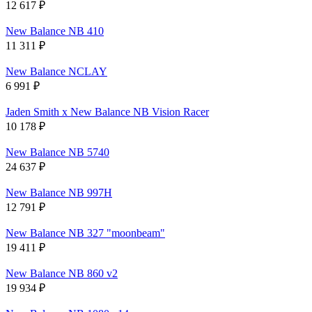
12 617
₽
New Balance NB 410
11 311
₽
New Balance NCLAY
6 991
₽
Jaden Smith x New Balance NB Vision Racer
10 178
₽
New Balance NB 5740
24 637
₽
New Balance NB 997H
12 791
₽
New Balance NB 327 "moonbeam"
19 411
₽
New Balance NB 860 v2
19 934
₽