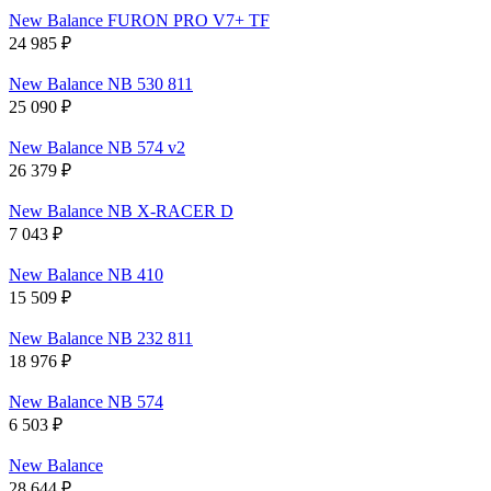
New Balance FURON PRO V7+ TF
24 985
₽
New Balance NB 530 811
25 090
₽
New Balance NB 574 v2
26 379
₽
New Balance NB X-RACER D
7 043
₽
New Balance NB 410
15 509
₽
New Balance NB 232 811
18 976
₽
New Balance NB 574
6 503
₽
New Balance
28 644
₽