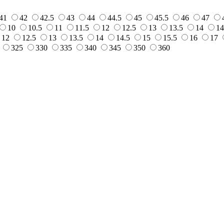
41
42
42.5
43
44
44.5
45
45.5
46
47
10
10.5
11
11.5
12
12.5
13
13.5
14
14
12
12.5
13
13.5
14
14.5
15
15.5
16
17
325
330
335
340
345
350
360