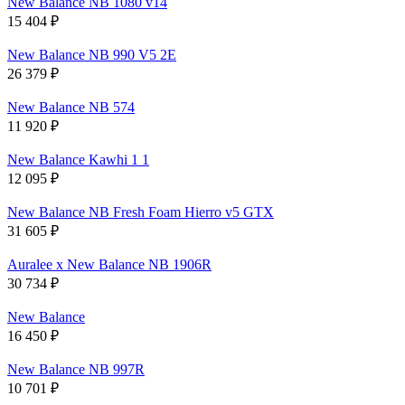
New Balance NB 1080 v14
15 404
₽
New Balance NB 990 V5 2E
26 379
₽
New Balance NB 574
11 920
₽
New Balance Kawhi 1 1
12 095
₽
New Balance NB Fresh Foam Hierro v5 GTX
31 605
₽
Auralee x New Balance NB 1906R
30 734
₽
New Balance
16 450
₽
New Balance NB 997R
10 701
₽