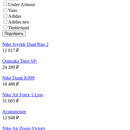
Under Armour
Vans
Adidas
Adidas neo
Timberland
Nike Joyride Dual Run 2
12 617
₽
Onitsuka Tiger SP-
24 289
₽
Nike Dunk K999
18 488
₽
Nike Air Force 1 Low
31 605
₽
Acupuncture
12 948
₽
Nike Air Zoom Victory