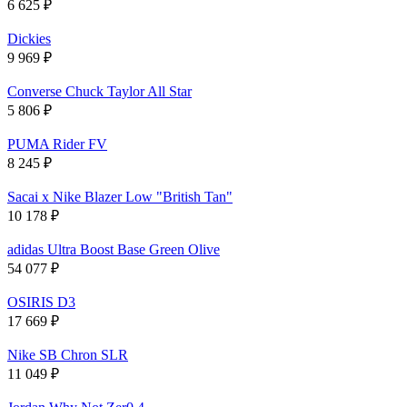
6 625
₽
Dickies
9 969
₽
Converse Chuck Taylor All Star
5 806
₽
PUMA Rider FV
8 245
₽
Sacai x Nike Blazer Low "British Tan"
10 178
₽
adidas Ultra Boost Base Green Olive
54 077
₽
OSIRIS D3
17 669
₽
Nike SB Chron SLR
11 049
₽