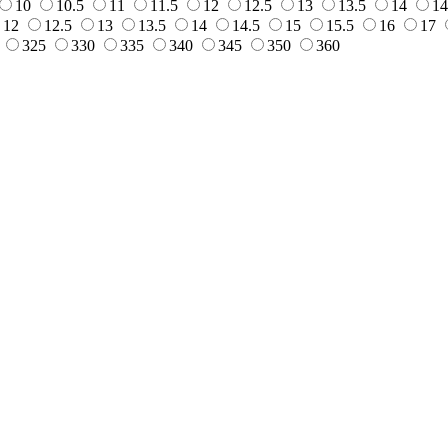
10
10.5
11
11.5
12
12.5
13
13.5
14
14
12
12.5
13
13.5
14
14.5
15
15.5
16
17
325
330
335
340
345
350
360