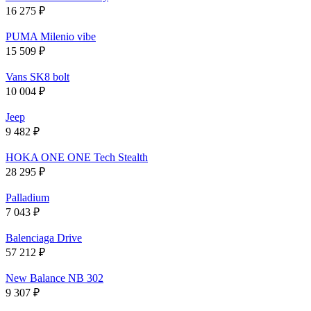
16 275
₽
PUMA Milenio vibe
15 509
₽
Vans SK8 bolt
10 004
₽
Jeep
9 482
₽
HOKA ONE ONE Tech Stealth
28 295
₽
Palladium
7 043
₽
Balenciaga Drive
57 212
₽
New Balance NB 302
9 307
₽