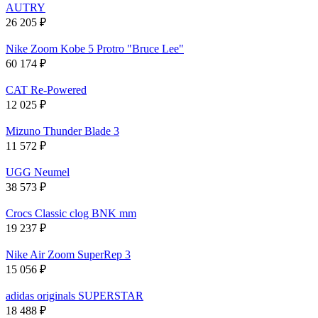
AUTRY
26 205
₽
Nike Zoom Kobe 5 Protro "Bruce Lee"
60 174
₽
CAT Re-Powered
12 025
₽
Mizuno Thunder Blade 3
11 572
₽
UGG Neumel
38 573
₽
Crocs Classic clog BNK mm
19 237
₽
Nike Air Zoom SuperRep 3
15 056
₽
adidas originals SUPERSTAR
18 488
₽