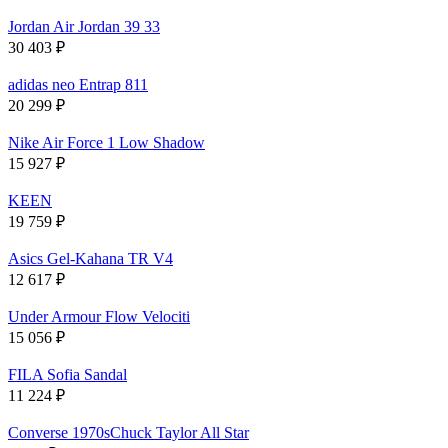
Jordan Air Jordan 39 33
30 403
₽
adidas neo Entrap 811
20 299
₽
Nike Air Force 1 Low Shadow
15 927
₽
KEEN
19 759
₽
Asics Gel-Kahana TR V4
12 617
₽
Under Armour Flow Velociti
15 056
₽
FILA Sofia Sandal
11 224
₽
Converse 1970sChuck Taylor All Star