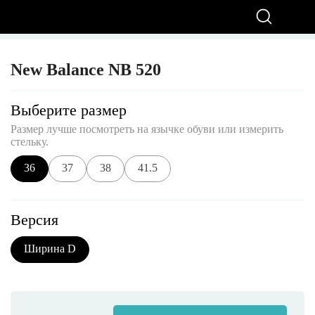
New Balance NB 520
Выберите размер
Размер лучше посмотреть на язычке обуви или измерить
стельку.
36
37
38
41.5
Версия
Ширина D