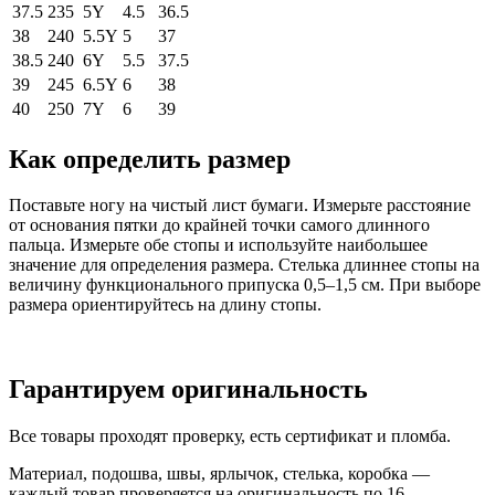
37.5
235
5Y
4.5
36.5
38
240
5.5Y
5
37
38.5
240
6Y
5.5
37.5
39
245
6.5Y
6
38
40
250
7Y
6
39
Как определить размер
Поставьте ногу на чистый лист бумаги. Измерьте расстояние
от основания пятки до крайней точки самого длинного
пальца. Измерьте обе стопы и используйте наибольшее
значение для определения размера. Стелька длиннее стопы на
величину функционального припуска 0,5–1,5 см. При выборе
размера ориентируйтесь на длину стопы.
Гарантируем оригинальность
Все товары проходят проверку, есть сертификат и пломба.
Материал, подошва, швы, ярлычок, стелька, коробка —
каждый товар проверяется на оригинальность по 16