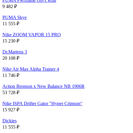
PUMA Pwrframe Op-1 Knit
9 482
₽
PUMA Skye
11 555
₽
Nike ZOOM VAPOR 15 PRO
15 230
₽
Dr.Martens 3
20 108
₽
Nike Air Max Alpha Trainer 4
11 746
₽
Action Bronson x New Balance NB 1906R
53 728
₽
Nike ISPA Drifter Gator "Hyper Crimson"
15 927
₽
Dickies
11 555
₽