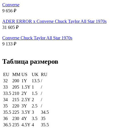
Converse
9 656
₽
ADER ERROR x Converse Chuck Taylor All Star 1970s
31 605
₽
Converse Chuck Taylor All Star 1970s
9 133
₽
Таблица размеров
EU
MM
US
UK
RU
32
200
1Y
13.5
/
33
205
1.5Y
1
/
33.5
210
2Y
1.5
/
34
215
2.5Y
2
/
35
220
3Y
2.5
/
35.5
225
3.5Y
3
34.5
36
230
4Y
3.5
35
36.5
235
4.5Y
4
35.5