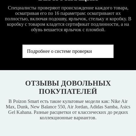
Специалисты проверяют происхождение каждого товара,
осматривая его по 16 параметрам: осматривают их
полностью, включая подошву, ярлычок, стельку и коробку. В
коробку с товаром кладется сертификат подлинности, а на
обувь вешается ярлычок с пломбой.
Подробнее о системе проверки
ОТЗЫВЫ ДОВОЛЬНЫХ
ПОКУПАТЕЛЕЙ
В Poizon Smart есть такие культовые модели как: Nike Air
Max, Dunk, New Balance 550, Air Jordan, Adidas Samba, Asics
Gel Kahana. Разные расцветки от классических до редких
коллекционные вариантов.