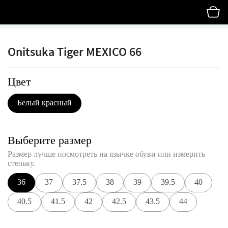
Onitsuka Tiger MEXICO 66
Цвет
Белый красный
Выберите размер
Размер лучше посмотреть на язычке обуви или измерить
стельку.
36
37
37.5
38
39
39.5
40
40.5
41.5
42
42.5
43.5
44