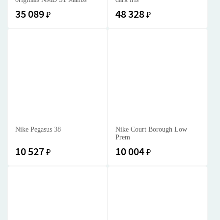
35 089
48 328
₽
₽
Nike Pegasus 38
Nike Court Borough Low
Prem
10 527
10 004
₽
₽