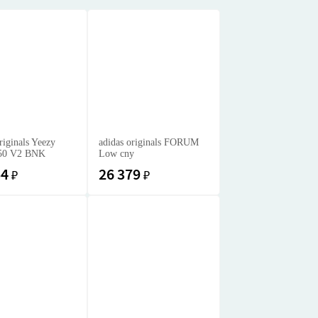
riginals Yeezy
adidas originals FORUM
350 V2 BNK
Low cny
54
26 379
₽
₽