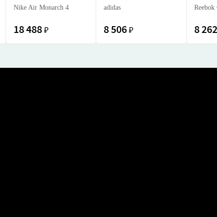
Nike Air Monarch 4
adidas
Reebok 
18 488
8 506
8 26
₽
₽