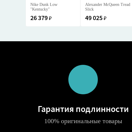
Nike Dunk Low
Alexander McQueen Tread
"Kentucky"
Slick
26 379
49 025
₽
₽
Гарантия подлинности
100% оригинальные товары