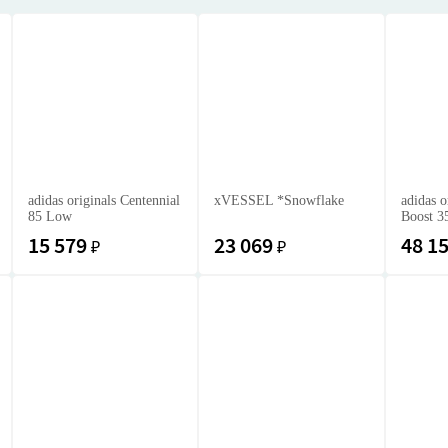
adidas originals Centennial
xVESSEL *Snowflake
adidas o
85 Low
Boost 
15 579
23 069
48 1
₽
₽