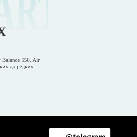
ART
Х
 Balance 550, Air
ских до редких
@telegram