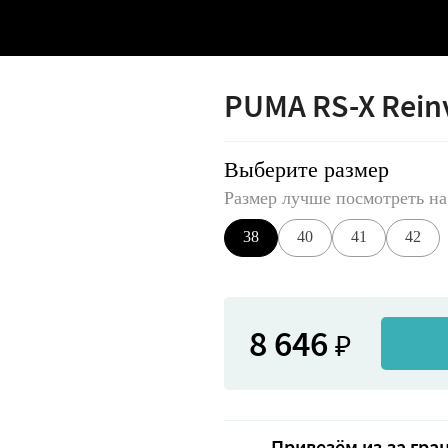
PUMA RS-X Rein
Выберите размер
Размер лучше посмотреть на
38
40
41
42
8 646
₽
Привезём из-за гра