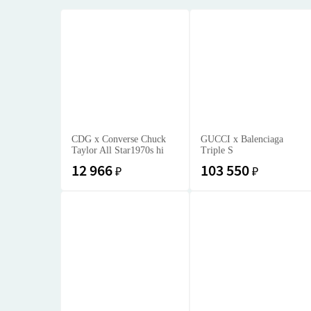
CDG x Converse Chuck
GUCCI x Balenciaga
Taylor All Star1970s hi
Triple S
12 966
103 550
₽
₽