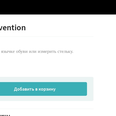
vention
 язычке обуви или измерить стельку.
Добавить в корзину
ницы