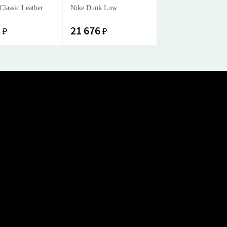
Classic Leather
Nike Dunk Low
2
21 676
₽
₽