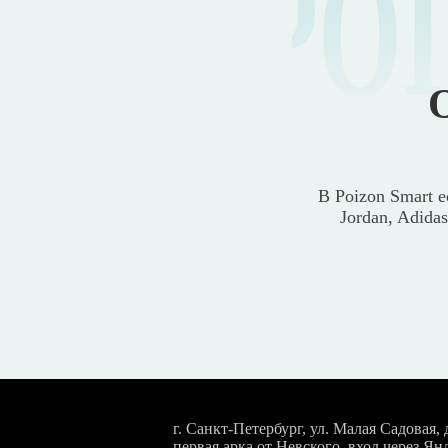
PO
В Poizon Smart е
Jordan, Adida
г. Санкт-Петербург, ул. Малая Садовая, д
первая арка от Невского, вход через Ян