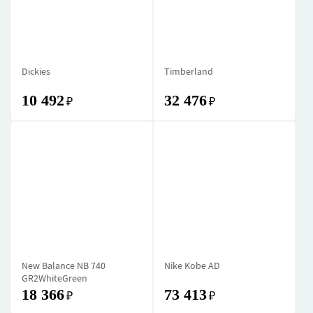
Dickies
Timberland
10 492
32 476
₽
₽
New Balance NB 740
Nike Kobe AD
GR2WhiteGreen
18 366
73 413
₽
₽