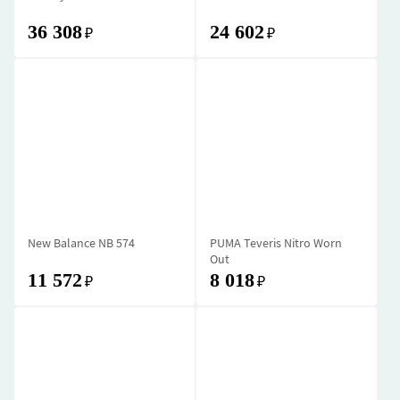
36 308
24 602
₽
₽
New Balance NB 574
PUMA Teveris Nitro Worn
Out
11 572
8 018
₽
₽