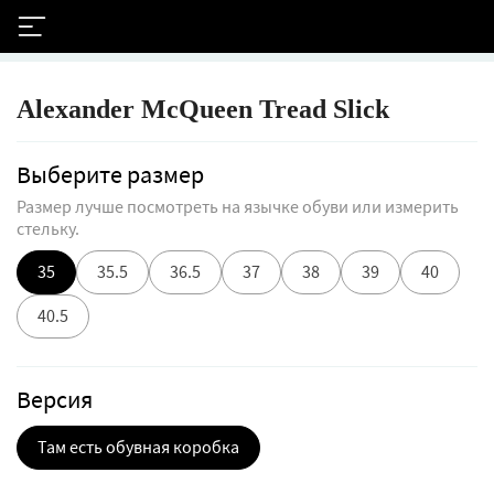
Alexander McQueen Tread Slick
Выберите размер
Размер лучше посмотреть на язычке обуви или измерить
стельку.
35
35.5
36.5
37
38
39
40
40.5
Версия
Там есть обувная коробка