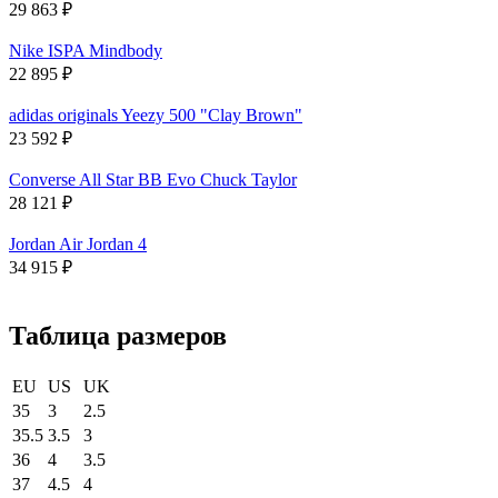
29 863
₽
Nike ISPA Mindbody
22 895
₽
adidas originals Yeezy 500 "Clay Brown"
23 592
₽
Converse All Star BB Evo Chuck Taylor
28 121
₽
Jordan Air Jordan 4
34 915
₽
Таблица размеров
EU
US
UK
35
3
2.5
35.5
3.5
3
36
4
3.5
37
4.5
4