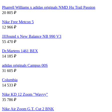
Pharrell Williams x adidas originals NMD Hu Trail Passion
20 805
₽
Nike Free Metcon 5
12 966
₽
JJJJound x New Balance NB 990 V3
55 470
₽
Dr.Martens 1461 BEX
14 185
₽
adidas originals Campus 00S
31 605
₽
Columbia
14 533
₽
Nike KD 12 Zoom "Wavvy"
35 786
₽
Nike Air Zoom G.T. Cut 2 BNK