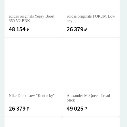
adidas originals Yeezy Boost
adidas originals FORUM Low
350 V2 BNK
cny
48 154
26 379
₽
₽
Nike Dunk Low "Kentucky"
Alexander McQueen Tread
Slick
26 379
49 025
₽
₽