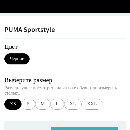
PUMA Sportstyle
Цвет
Черное
Выберите размер
Размер лучше посмотреть на язычке обуви или измерить
стельку.
XS
S
M
L
XL
XXL