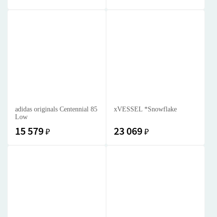
adidas originals Centennial 85
xVESSEL *Snowflake
Low
15 579
23 069
₽
₽