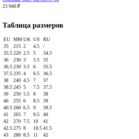
23 940
₽
Таблица размеров
EU
MM
UK
US
RU
35
215
2
4.5
/
35.5
220
2.5
5
34.5
36
230
3
5.5
35
36.5
230
3.5
6
35.5
37.5
235
4
6.5
36.5
38
240
4.5
7
37
38.5
245
5
7.5
37.5
39
250
5.5
8
38
40
255
6
8.5
39
40.5
260
6.5
9
39.5
41
265
7
9.5
40
42
270
7.5
10
41
42.5
275
8
10.5
41.5
43
280
8.5
11
42