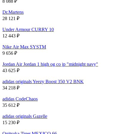
8 088
₽
Dr.Martens
28 121
₽
Under Armour CURRY 10
12 443
₽
Nike Air Max SYSTM
9 656
₽
Jordan Air Jordan 1 high og co jp "midnight navy"
43 625
₽
adidas originals Yeezy Boost 350 V2 BNK
34 218
₽
adidas CodeChaos
35 612
₽
adidas originals Gazelle
15 230
₽
Onitsuka Tiger MEXICO 66