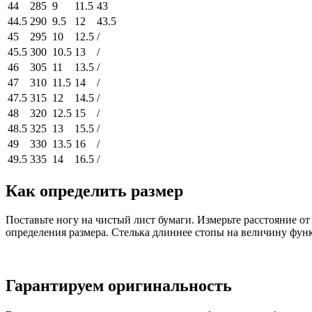
44
285
9
11.5
43
44.5
290
9.5
12
43.5
45
295
10
12.5
/
45.5
300
10.5
13
/
46
305
11
13.5
/
47
310
11.5
14
/
47.5
315
12
14.5
/
48
320
12.5
15
/
48.5
325
13
15.5
/
49
330
13.5
16
/
49.5
335
14
16.5
/
Как определить размер
Поставьте ногу на чистый лист бумаги. Измерьте расстояние о
определения размера. Стелька длиннее стопы на величину фун
Гарантируем оригинальность