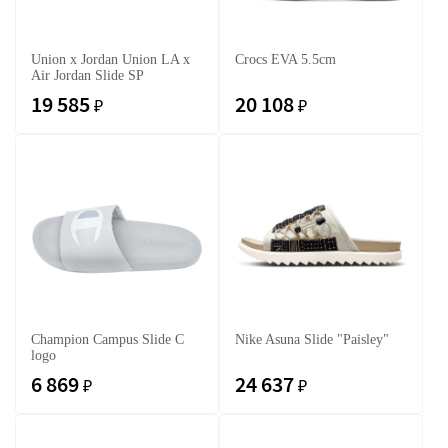
Union x Jordan Union LA x
Crocs EVA 5.5cm
Air Jordan Slide SP
19 585
20 108
₽
₽
Champion Campus Slide C
Nike Asuna Slide "Paisley"
logo
6 869
24 637
₽
₽