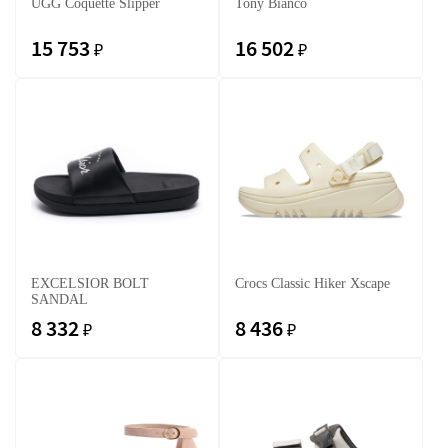
UGG Coquette Slipper
Tony Bianco
15 753
16 502
₽
₽
EXCELSIOR BOLT
Crocs Classic Hiker Xscape
SANDAL
8 332
8 436
₽
₽