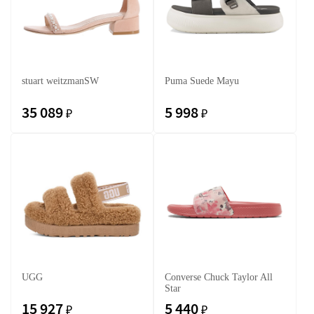
stuart weitzmanSW
Puma Suede Mayu
35 089
5 998
₽
₽
UGG
Converse Chuck Taylor All
Star
15 927
5 440
₽
₽