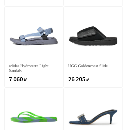
adidas Hydroterra Light
UGG Goldencoast Slide
Sandals
7 060
26 205
₽
₽