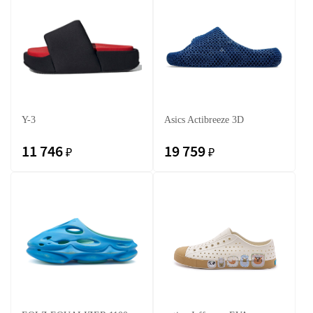
Y-3
Asics Actibreeze 3D
11 746
19 759
₽
₽