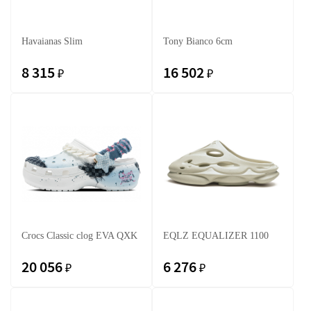
Havaianas Slim
Tony Bianco 6cm
8 315
16 502
₽
₽
Crocs Classic clog EVA QXK
EQLZ EQUALIZER 1100
20 056
6 276
₽
₽