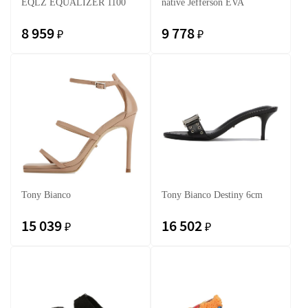
EQLZ EQUALIZER 1100
native Jefferson EVA
8 959
9 778
₽
₽
Tony Bianco
Tony Bianco Destiny 6cm
15 039
16 502
₽
₽