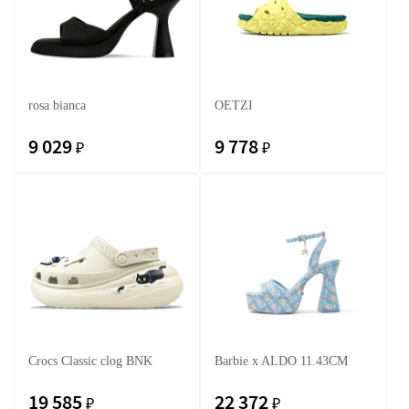
rosa bianca
OETZI
9 029
9 778
₽
₽
Crocs Classic clog BNK
Barbie x ALDO 11.43CM
19 585
22 372
₽
₽