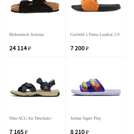
Birkenstock Arizona
Garfield x Puma Leadcat 2.0
24 114
7 200
₽
₽
Nike ACG Air Deschutz+
Jordan Super Play
7 165
8 210
₽
₽