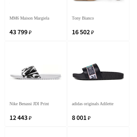
MM6 Maison Margiela
Tony Bianco
43 799
16 502
₽
₽
Nike Benassi JDI Print
adidas originals Adilette
12 443
8 001
₽
₽