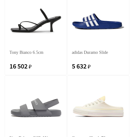
Tony Bianco 6.5cm
adidas Duramo Slide
16 502
5 632
₽
₽