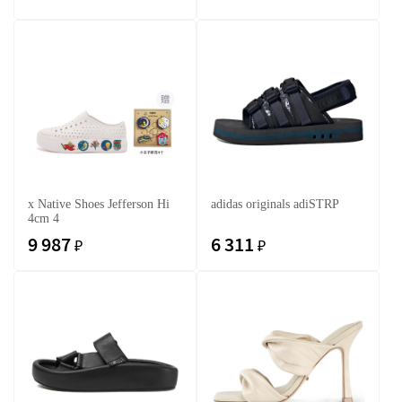
x Native Shoes Jefferson Hi
adidas originals adiSTRP
4cm 4
9 987
6 311
₽
₽