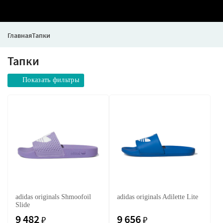
Главная
Тапки
Тапки
Показать фильтры
adidas originals Shmoofoil
adidas originals Adilette Lite
Slide
9 482
9 656
₽
₽