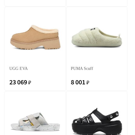
UGG EVA
PUMA Scuff
23 069
8 001
₽
₽