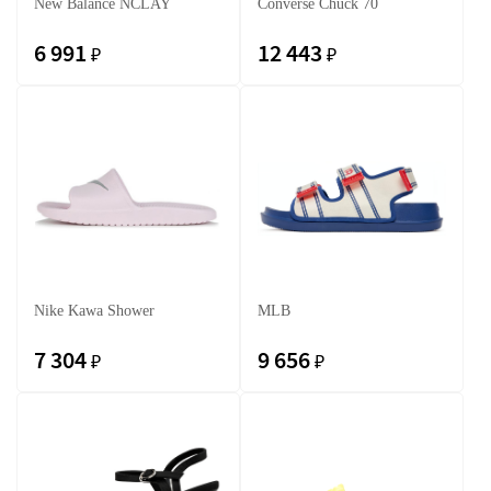
New Balance NCLAY
Converse Chuck 70
6 991
12 443
₽
₽
Nike Kawa Shower
MLB
7 304
9 656
₽
₽