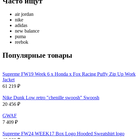
Часто ищут
air jordan
nike
adidas
new balance
puma
reebok
Популярные товары
Supreme FW19 Week 6 x Honda x Fox Racing Puffy Zip Up Work
Jacket
61 219
₽
Nike Dunk Low retro "chenille swoosh" Swoosh
20 456
₽
GWAF
7 409
₽
Supreme FW24 WEEK17 Box Logo Hooded Sweatshirt logo