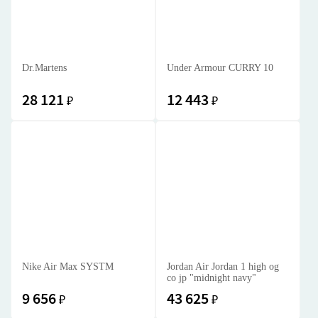
Dr.Martens
Under Armour CURRY 10
28 121
12 443
₽
₽
Nike Air Max SYSTM
Jordan Air Jordan 1 high og
co jp "midnight navy"
9 656
43 625
₽
₽