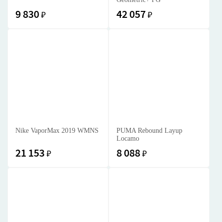
9 830
42 057
₽
₽
Nike VaporMax 2019 WMNS
PUMA Rebound Layup
Locamo
21 153
8 088
₽
₽