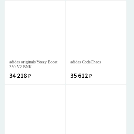
adidas originals Yeezy Boost
adidas CodeChaos
350 V2 BNK
34 218
35 612
₽
₽