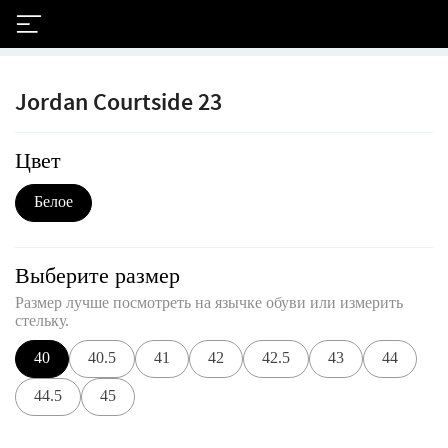
Jordan Courtside 23
Цвет
Белое
Выберите размер
Размер лучше посмотреть на язычке обуви или измерить
стельку.
40
40.5
41
42
42.5
43
44
44.5
45