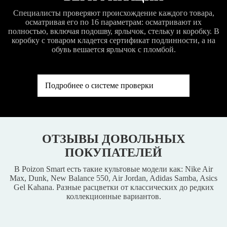
Специалисты проверяют происхождение каждого товара,
осматривая его по 16 параметрам: осматривают их
полностью, включая подошву, ярлычок, стельку и коробку. В
коробку с товаром кладется сертификат подлинности, а на
обувь вешается ярлычок с пломбой.
Подробнее о системе проверки
ОТЗЫВЫ ДОВОЛЬНЫХ
ПОКУПАТЕЛЕЙ
В Poizon Smart есть такие культовые модели как: Nike Air
Max, Dunk, New Balance 550, Air Jordan, Adidas Samba, Asics
Gel Kahana. Разные расцветки от классических до редких
коллекционные вариантов.