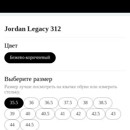
Jordan Legacy 312
Цвет
Бежево-коричневый
Выберите размер
Размер лучше посмотреть на язычке обуви или измерить
стельку.
35.5
36
36.5
37.5
38
38.5
39
40
40.5
41
42
42.5
43
44
44.5