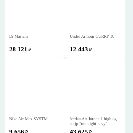
Dr.Martens
Under Armour CURRY 10
28 121
12 443
₽
₽
Nike Air Max SYSTM
Jordan Air Jordan 1 high og
co jp "midnight navy"
9 656
43 625
₽
₽