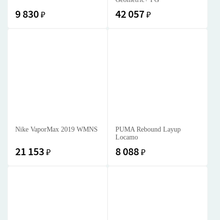
9 830
42 057
₽
₽
Nike VaporMax 2019 WMNS
PUMA Rebound Layup
Locamo
21 153
8 088
₽
₽