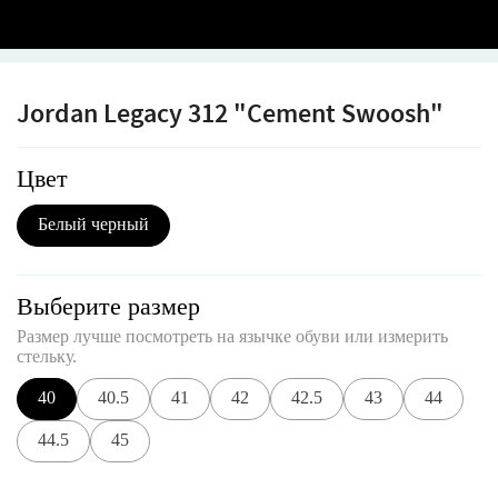
Jordan Legacy 312 "Cement Swoosh"
Цвет
Белый черный
Выберите размер
Размер лучше посмотреть на язычке обуви или измерить
стельку.
40
40.5
41
42
42.5
43
44
44.5
45