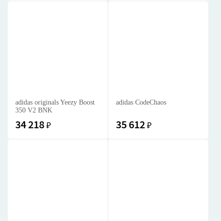
adidas originals Yeezy Boost
adidas CodeChaos
350 V2 BNK
34 218
35 612
₽
₽