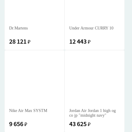
Dr.Martens
Under Armour CURRY 10
28 121
12 443
₽
₽
Nike Air Max SYSTM
Jordan Air Jordan 1 high og
co jp "midnight navy"
9 656
43 625
₽
₽