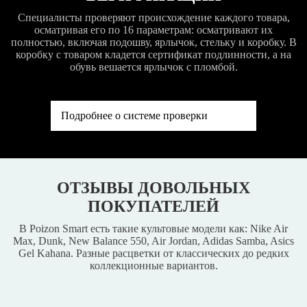
Специалисты проверяют происхождение каждого товара,
осматривая его по 16 параметрам: осматривают их
полностью, включая подошву, ярлычок, стельку и коробку. В
коробку с товаром кладется сертификат подлинности, а на
обувь вешается ярлычок с пломбой.
Подробнее о системе проверки
ОТЗЫВЫ ДОВОЛЬНЫХ
ПОКУПАТЕЛЕЙ
В Poizon Smart есть такие культовые модели как: Nike Air
Max, Dunk, New Balance 550, Air Jordan, Adidas Samba, Asics
Gel Kahana. Разные расцветки от классических до редких
коллекционные вариантов.