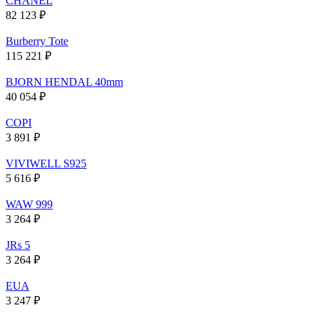
CHANEL
82 123
₽
Burberry Tote
115 221
₽
BJORN HENDAL 40mm
40 054
₽
COPI
3 891
₽
VIVIWELL S925
5 616
₽
WAW 999
3 264
₽
JRs 5
3 264
₽
EUA
3 247
₽