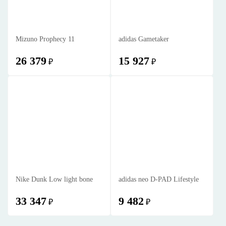
Mizuno Prophecy 11
adidas Gametaker
26 379
15 927
₽
₽
Nike Dunk Low light bone
adidas neo D-PAD Lifestyle
33 347
9 482
₽
₽