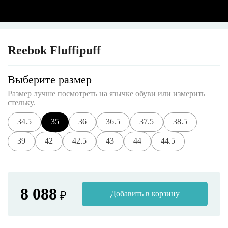
Reebok Fluffipuff
Выберите размер
Размер лучше посмотреть на язычке обуви или измерить
стельку.
34.5
35
36
36.5
37.5
38.5
39
42
42.5
43
44
44.5
8 088
₽
Добавить в корзину