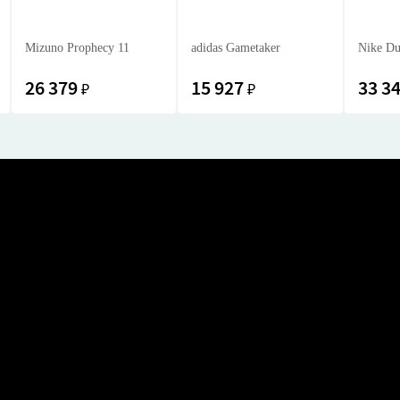
Mizuno Prophecy 11
adidas Gametaker
Nike Du
26 379
15 927
33 3
₽
₽