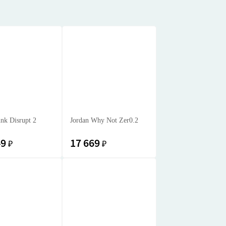
nk Disrupt 2
Jordan Why Not Zer0.2
49
17 669
₽
₽