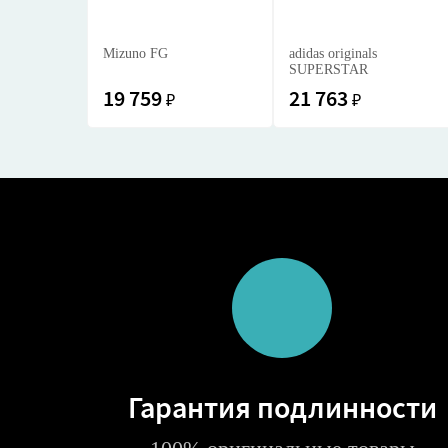
Mizuno FG
adidas originals
SUPERSTAR
19 759
21 763
₽
₽
Гарантия подлинности