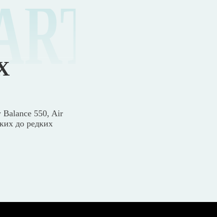
ART
Х
 Balance 550, Air
ских до редких