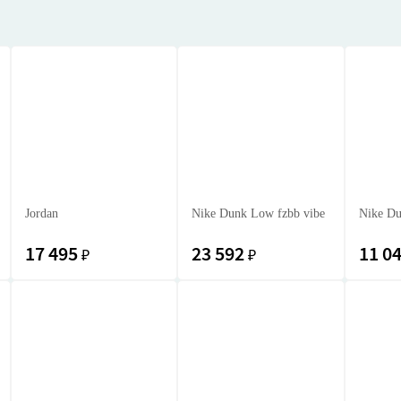
Jordan
Nike Dunk Low fzbb vibe
Nike Du
17 495
23 592
11 0
₽
₽