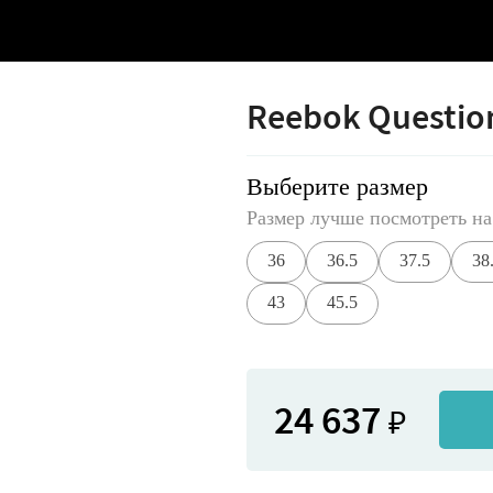
Reebok Question
Выберите размер
Размер лучше посмотреть на
36
36.5
37.5
38
43
45.5
24 637
₽