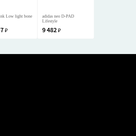
nk Low light bone
adidas neo D-PAD
Lifestyle
47
9 482
₽
₽