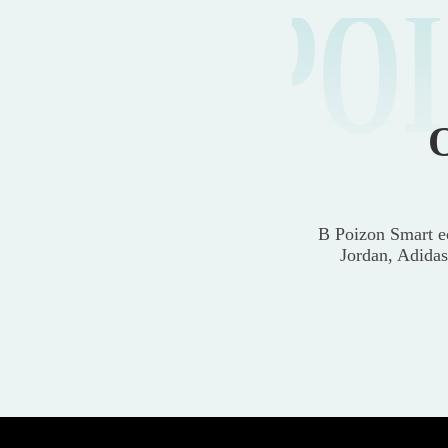
PO
В Poizon Smart е
Jordan, Adida