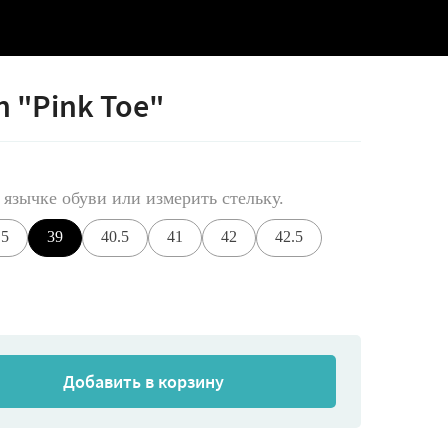
 "Pink Toe"
 язычке обуви или измерить стельку.
.5
39
40.5
41
42
42.5
Добавить в корзину