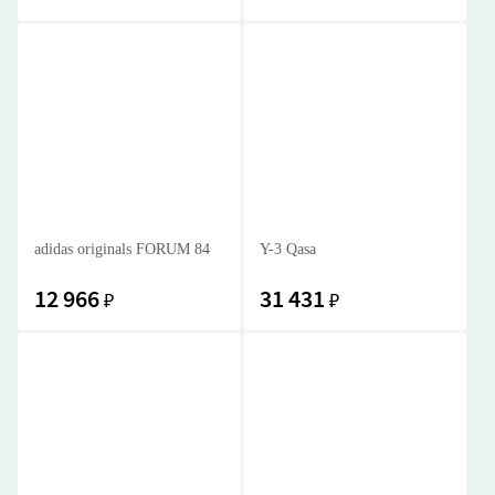
adidas originals FORUM 84
Y-3 Qasa
12 966
31 431
₽
₽