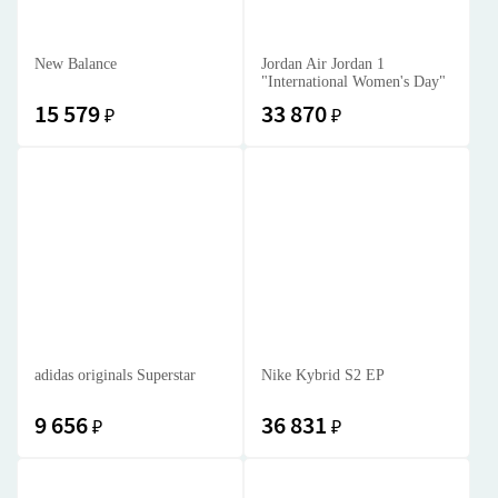
New Balance
Jordan Air Jordan 1
"International Women's Day"
15 579
33 870
₽
₽
adidas originals Superstar
Nike Kybrid S2 EP
9 656
36 831
₽
₽