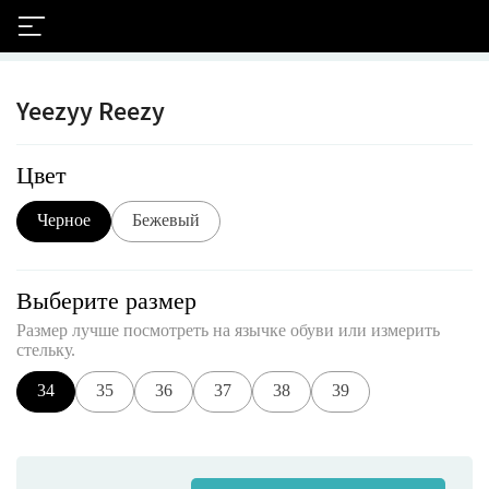
Yeezyy Reezy
Цвет
Черное
Бежевый
Выберите размер
Размер лучше посмотреть на язычке обуви или измерить
стельку.
34
35
36
37
38
39