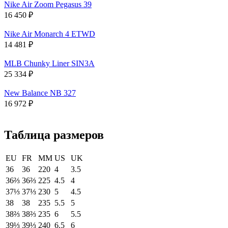
Nike Air Zoom Pegasus 39
16 450
₽
Nike Air Monarch 4 ETWD
14 481
₽
MLB Chunky Liner SIN3A
25 334
₽
New Balance NB 327
16 972
₽
Таблица размеров
EU
FR
MM
US
UK
36
36
220
4
3.5
36⅔
36⅔
225
4.5
4
37⅓
37⅓
230
5
4.5
38
38
235
5.5
5
38⅔
38⅔
235
6
5.5
39⅓
39⅓
240
6.5
6