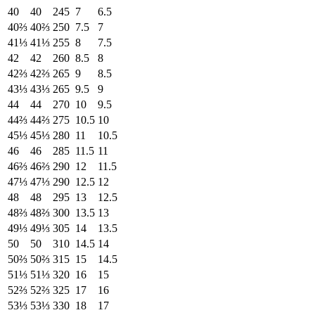
40
40
245
7
6.5
40⅔
40⅔
250
7.5
7
41⅓
41⅓
255
8
7.5
42
42
260
8.5
8
42⅔
42⅔
265
9
8.5
43⅓
43⅓
265
9.5
9
44
44
270
10
9.5
44⅔
44⅔
275
10.5
10
45⅓
45⅓
280
11
10.5
46
46
285
11.5
11
46⅔
46⅔
290
12
11.5
47⅓
47⅓
290
12.5
12
48
48
295
13
12.5
48⅔
48⅔
300
13.5
13
49⅓
49⅓
305
14
13.5
50
50
310
14.5
14
50⅔
50⅔
315
15
14.5
51⅓
51⅓
320
16
15
52⅔
52⅔
325
17
16
53⅓
53⅓
330
18
17