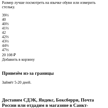
Размер лучше посмотреть на язычке обуви или измерить
стельку.
39⅓
40
40⅔
41⅓
42
42⅔
43⅓
44⅔
47⅓
20 108
₽
Добавить в корзину
Привезём из-за границы
Займёт 5-20 дней.
Доставим СДЭК, Яндекс, Боксберри, Почта
России или отдадим в магазине в Санкт-