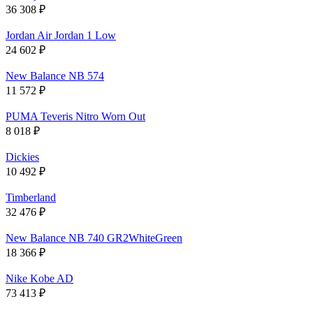
36 308
₽
Jordan Air Jordan 1 Low
24 602
₽
New Balance NB 574
11 572
₽
PUMA Teveris Nitro Worn Out
8 018
₽
Dickies
10 492
₽
Timberland
32 476
₽
New Balance NB 740 GR2WhiteGreen
18 366
₽
Nike Kobe AD
73 413
₽