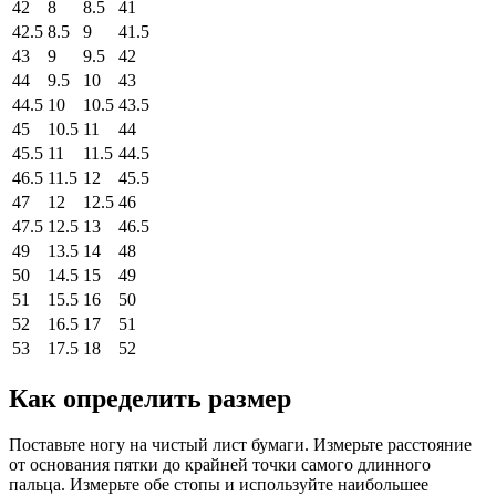
42
8
8.5
41
42.5
8.5
9
41.5
43
9
9.5
42
44
9.5
10
43
44.5
10
10.5
43.5
45
10.5
11
44
45.5
11
11.5
44.5
46.5
11.5
12
45.5
47
12
12.5
46
47.5
12.5
13
46.5
49
13.5
14
48
50
14.5
15
49
51
15.5
16
50
52
16.5
17
51
53
17.5
18
52
Как определить размер
Поставьте ногу на чистый лист бумаги. Измерьте расстояние
от основания пятки до крайней точки самого длинного
пальца. Измерьте обе стопы и используйте наибольшее