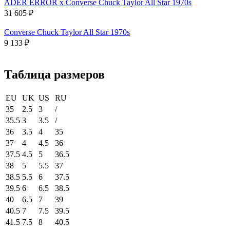
ADER ERROR x Converse Chuck Taylor All Star 1970s
31 605
₽
Converse Chuck Taylor All Star 1970s
9 133
₽
Таблица размеров
EU
UK
US
RU
35
2.5
3
/
35.5
3
3.5
/
36
3.5
4
35
37
4
4.5
36
37.5
4.5
5
36.5
38
5
5.5
37
38.5
5.5
6
37.5
39.5
6
6.5
38.5
40
6.5
7
39
40.5
7
7.5
39.5
41.5
7.5
8
40.5