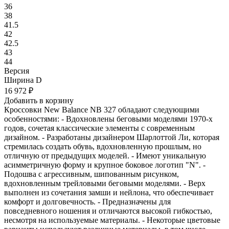
36
38
41.5
42
42.5
43
44
Версия
Ширина D
16 972
₽
Добавить в корзину
Кроссовки New Balance NB 327 обладают следующими
особенностями: - Вдохновлены беговыми моделями 1970-х
годов, сочетая классические элементы с современным
дизайном. - Разработаны дизайнером Шарлоттой Ли, которая
стремилась создать обувь, вдохновленную прошлым, но
отличную от предыдущих моделей. - Имеют уникальную
асимметричную форму и крупное боковое логотип "N". -
Подошва с агрессивным, шипованным рисунком,
вдохновленным трейловыми беговыми моделями. - Верх
выполнен из сочетания замши и нейлона, что обеспечивает
комфорт и долговечность. - Предназначены для
повседневного ношения и отличаются высокой гибкостью,
несмотря на используемые материалы. - Некоторые цветовые