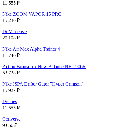
11 555
₽
Nike ZOOM VAPOR 15 PRO
15 230
₽
Dr.Martens 3
20 108
₽
Nike Air Max Alpha Trainer 4
11 746
₽
Action Bronson x New Balance NB 1906R
53 728
₽
Nike ISPA Drifter Gator "Hyper Crimson"
15 927
₽
Dickies
11 555
₽
Converse
9 656
₽