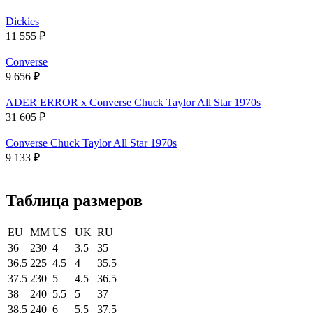
Dickies
11 555
₽
Converse
9 656
₽
ADER ERROR x Converse Chuck Taylor All Star 1970s
31 605
₽
Converse Chuck Taylor All Star 1970s
9 133
₽
Таблица размеров
EU
MM
US
UK
RU
36
230
4
3.5
35
36.5
225
4.5
4
35.5
37.5
230
5
4.5
36.5
38
240
5.5
5
37
38.5
240
6
5.5
37.5