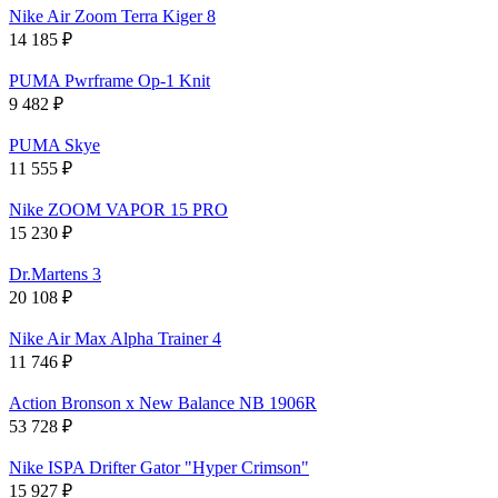
Nike Air Zoom Terra Kiger 8
14 185
₽
PUMA Pwrframe Op-1 Knit
9 482
₽
PUMA Skye
11 555
₽
Nike ZOOM VAPOR 15 PRO
15 230
₽
Dr.Martens 3
20 108
₽
Nike Air Max Alpha Trainer 4
11 746
₽
Action Bronson x New Balance NB 1906R
53 728
₽
Nike ISPA Drifter Gator "Hyper Crimson"
15 927
₽