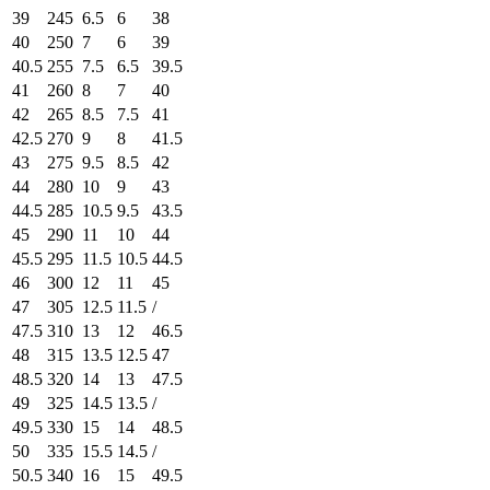
39
245
6.5
6
38
40
250
7
6
39
40.5
255
7.5
6.5
39.5
41
260
8
7
40
42
265
8.5
7.5
41
42.5
270
9
8
41.5
43
275
9.5
8.5
42
44
280
10
9
43
44.5
285
10.5
9.5
43.5
45
290
11
10
44
45.5
295
11.5
10.5
44.5
46
300
12
11
45
47
305
12.5
11.5
/
47.5
310
13
12
46.5
48
315
13.5
12.5
47
48.5
320
14
13
47.5
49
325
14.5
13.5
/
49.5
330
15
14
48.5
50
335
15.5
14.5
/
50.5
340
16
15
49.5