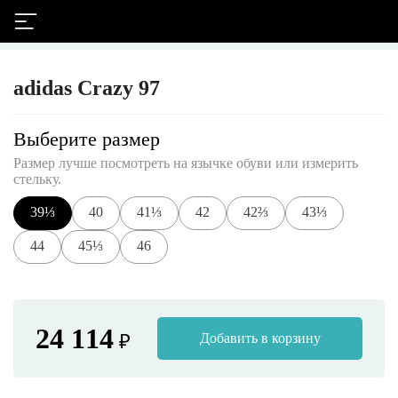
adidas Crazy 97
Выберите размер
Размер лучше посмотреть на язычке обуви или измерить
стельку.
39⅓
40
41⅓
42
42⅔
43⅓
44
45⅓
46
24 114
₽
Добавить в корзину