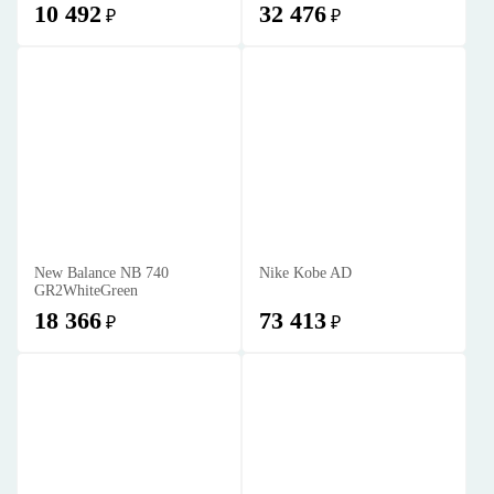
10 492
32 476
₽
₽
New Balance NB 740
Nike Kobe AD
GR2WhiteGreen
18 366
73 413
₽
₽