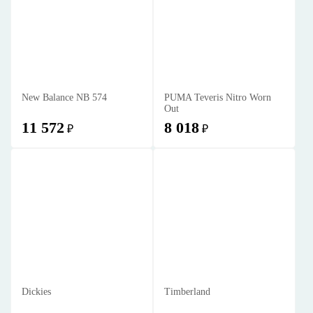
New Balance NB 574
PUMA Teveris Nitro Worn
Out
11 572
8 018
₽
₽
Dickies
Timberland