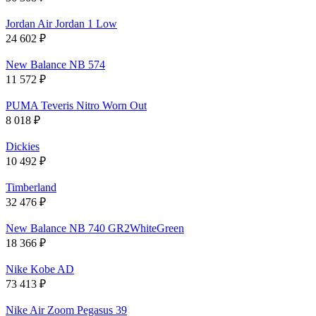
Jordan Air Jordan 1 Low
24 602
₽
New Balance NB 574
11 572
₽
PUMA Teveris Nitro Worn Out
8 018
₽
Dickies
10 492
₽
Timberland
32 476
₽
New Balance NB 740 GR2WhiteGreen
18 366
₽
Nike Kobe AD
73 413
₽
Nike Air Zoom Pegasus 39