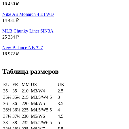
16 450
₽
Nike Air Monarch 4 ETWD
14 481
₽
MLB Chunky Liner SIN3A
25 334
₽
New Balance NB 327
16 972
₽
Таблица размеров
EU
FR
MM
US
UK
35
35
210
M3/W4
2.5
35⅔
35⅔
215
M3.5/W4.5
3
36
36
220
M4/W5
3.5
36⅔
36⅔
225
M4.5/W5.5
4
37⅓
37⅓
230
M5/W6
4.5
38
38
235
M5.5/W6.5
5
38⅔
38⅔
235
M6/W7
5.5