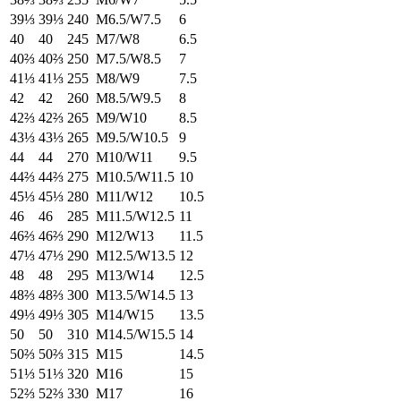
39⅓
39⅓
240
M6.5/W7.5
6
40
40
245
M7/W8
6.5
40⅔
40⅔
250
M7.5/W8.5
7
41⅓
41⅓
255
M8/W9
7.5
42
42
260
M8.5/W9.5
8
42⅔
42⅔
265
M9/W10
8.5
43⅓
43⅓
265
M9.5/W10.5
9
44
44
270
M10/W11
9.5
44⅔
44⅔
275
M10.5/W11.5
10
45⅓
45⅓
280
M11/W12
10.5
46
46
285
M11.5/W12.5
11
46⅔
46⅔
290
M12/W13
11.5
47⅓
47⅓
290
M12.5/W13.5
12
48
48
295
M13/W14
12.5
48⅔
48⅔
300
M13.5/W14.5
13
49⅓
49⅓
305
M14/W15
13.5
50
50
310
M14.5/W15.5
14
50⅔
50⅔
315
M15
14.5
51⅓
51⅓
320
M16
15
52⅔
52⅔
330
M17
16