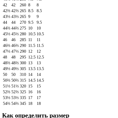
42
42
260
8
8
42⅔
42⅔
265
8.5
8.5
43⅓
43⅓
265
9
9
44
44
270
9.5
9.5
44⅔
44⅔
275
10
10
45⅓
45⅓
280
10.5
10.5
46
46
285
11
11
46⅔
46⅔
290
11.5
11.5
47⅓
47⅓
290
12
12
48
48
295
12.5
12.5
48⅔
48⅔
300
13
13
49⅓
49⅓
305
13.5
13.5
50
50
310
14
14
50⅔
50⅔
315
14.5
14.5
51⅓
51⅓
320
15
15
52⅔
52⅔
325
16
16
53⅓
53⅓
335
17
17
54⅔
54⅔
345
18
18
Как определить размер