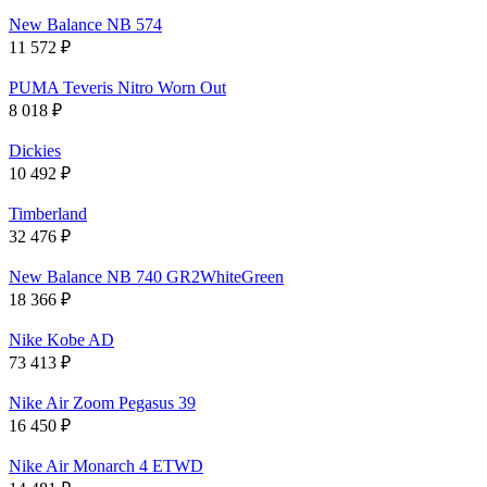
New Balance NB 574
11 572
₽
PUMA Teveris Nitro Worn Out
8 018
₽
Dickies
10 492
₽
Timberland
32 476
₽
New Balance NB 740 GR2WhiteGreen
18 366
₽
Nike Kobe AD
73 413
₽
Nike Air Zoom Pegasus 39
16 450
₽
Nike Air Monarch 4 ETWD