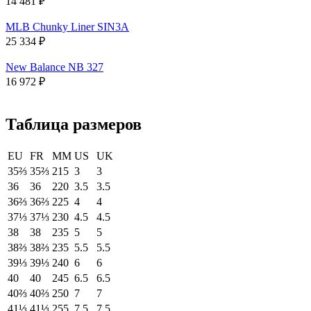
14 481
₽
MLB Chunky Liner SIN3A
25 334
₽
New Balance NB 327
16 972
₽
Таблица размеров
EU
FR
MM
US
UK
35⅔
35⅔
215
3
3
36
36
220
3.5
3.5
36⅔
36⅔
225
4
4
37⅓
37⅓
230
4.5
4.5
38
38
235
5
5
38⅔
38⅔
235
5.5
5.5
39⅓
39⅓
240
6
6
40
40
245
6.5
6.5
40⅔
40⅔
250
7
7
41⅓
41⅓
255
7.5
7.5