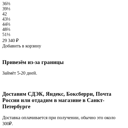
36⅔
39⅓
42
43⅓
44⅔
48⅔
51⅓
29 340
₽
Добавить в корзину
Привезём из-за границы
Займёт 5-20 дней.
Доставим СДЭК, Яндекс, Боксберри, Почта
России или отдадим в магазине в Санкт-
Петербурге
Доставка оплачивается при получении, обычно это около
300₽.