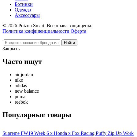
Ботинки
Одежда
Аксессуары
© 2026 Poizon Smart. Все права защищены.
Политика конфиденциальности
Оферта
Закрыть
Часто ищут
air jordan
nike
adidas
new balance
puma
reebok
Популярные товары
Supreme FW19 Week 6 x Honda x Fox Racing Puffy Zip Up Work