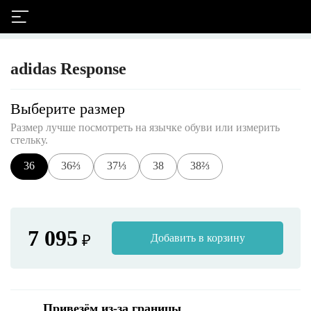
adidas Response
Выберите размер
Размер лучше посмотреть на язычке обуви или измерить
стельку.
36
36⅔
37⅓
38
38⅔
7 095
₽
Добавить в корзину
Привезём из-за границы