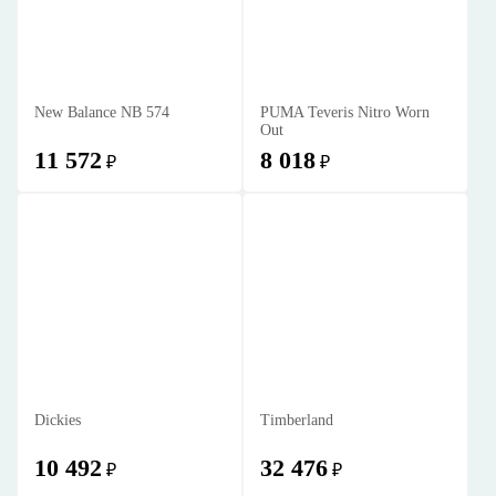
New Balance NB 574
PUMA Teveris Nitro Worn
Out
11 572
8 018
₽
₽
Dickies
Timberland
10 492
32 476
₽
₽