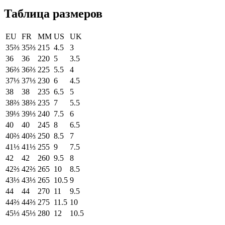
Таблица размеров
EU
FR
MM
US
UK
35⅔
35⅔
215
4.5
3
36
36
220
5
3.5
36⅔
36⅔
225
5.5
4
37⅓
37⅓
230
6
4.5
38
38
235
6.5
5
38⅔
38⅔
235
7
5.5
39⅓
39⅓
240
7.5
6
40
40
245
8
6.5
40⅔
40⅔
250
8.5
7
41⅓
41⅓
255
9
7.5
42
42
260
9.5
8
42⅔
42⅔
265
10
8.5
43⅓
43⅓
265
10.5
9
44
44
270
11
9.5
44⅔
44⅔
275
11.5
10
45⅓
45⅓
280
12
10.5