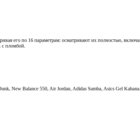
вая его по 16 параметрам: осматривают их полностью, включая 
к с пломбой.
 Dunk, New Balance 550, Air Jordan, Adidas Samba, Asics Gel Kah