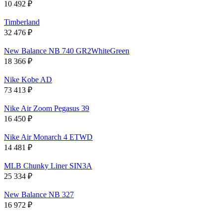
10 492
₽
Timberland
32 476
₽
New Balance NB 740 GR2WhiteGreen
18 366
₽
Nike Kobe AD
73 413
₽
Nike Air Zoom Pegasus 39
16 450
₽
Nike Air Monarch 4 ETWD
14 481
₽
MLB Chunky Liner SIN3A
25 334
₽
New Balance NB 327
16 972
₽