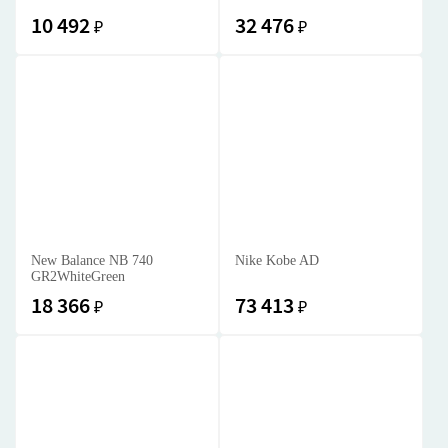
10 492
32 476
₽
₽
New Balance NB 740
Nike Kobe AD
GR2WhiteGreen
18 366
73 413
₽
₽