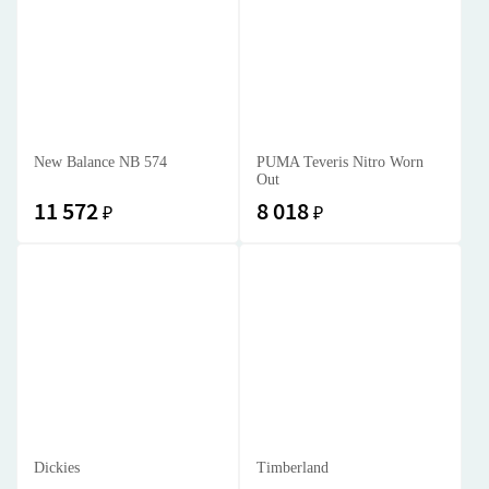
New Balance NB 574
PUMA Teveris Nitro Worn
Out
11 572
8 018
₽
₽
Dickies
Timberland