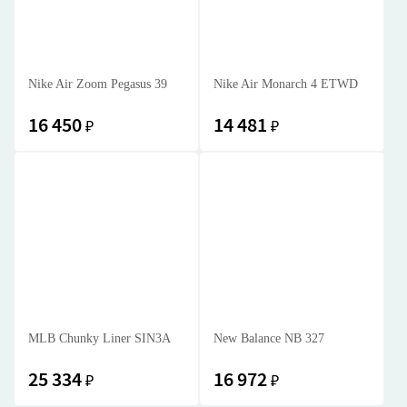
Nike Air Zoom Pegasus 39
Nike Air Monarch 4 ETWD
16 450
14 481
₽
₽
MLB Chunky Liner SIN3A
New Balance NB 327
25 334
16 972
₽
₽