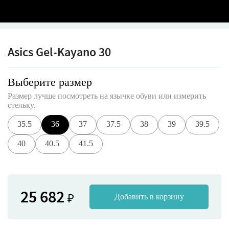
Asics Gel-Kayano 30
Выберите размер
Размер лучше посмотреть на язычке обуви или измерить
стельку.
35.5
36
37
37.5
38
39
39.5
40
40.5
41.5
25 682
₽
Добавить в корзину