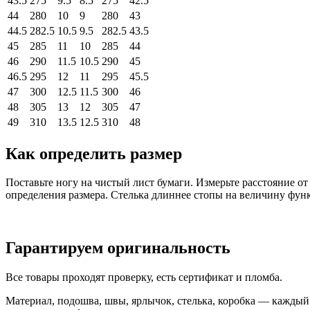
43.5
275
9.5
8.5
275
42.5
44
280
10
9
280
43
44.5
282.5
10.5
9.5
282.5
43.5
45
285
11
10
285
44
46
290
11.5
10.5
290
45
46.5
295
12
11
295
45.5
47
300
12.5
11.5
300
46
48
305
13
12
305
47
49
310
13.5
12.5
310
48
Как определить размер
Поставьте ногу на чистый лист бумаги. Измерьте расстояние о
определения размера. Стелька длиннее стопы на величину фун
Гарантируем оригинальность
Все товары проходят проверку, есть сертификат и пломба.
Материал, подошва, швы, ярлычок, стелька, коробка — каждый т