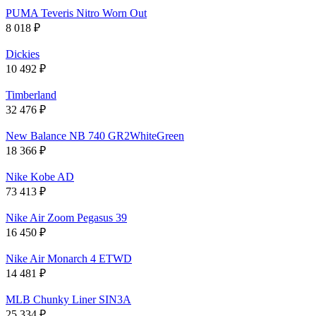
PUMA Teveris Nitro Worn Out
8 018
₽
Dickies
10 492
₽
Timberland
32 476
₽
New Balance NB 740 GR2WhiteGreen
18 366
₽
Nike Kobe AD
73 413
₽
Nike Air Zoom Pegasus 39
16 450
₽
Nike Air Monarch 4 ETWD
14 481
₽
MLB Chunky Liner SIN3A
25 334
₽