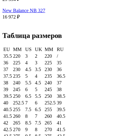
New Balance NB 327
16 972
₽
Таблица размеров
EU
MM
US
UK
MM
RU
35.5
220
3
2
220
/
36
225
4
3
225
35
37
230
4.5
3.5
230
36
37.5
235
5
4
235
36.5
38
240
5.5
4.5
240
37
39
245
6
5
245
38
39.5
250
6.5
5.5
250
38.5
40
252.5
7
6
252.5
39
40.5
255
7.5
6.5
255
39.5
41.5
260
8
7
260
40.5
42
265
8.5
7.5
265
41
42.5
270
9
8
270
41.5