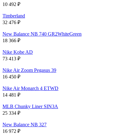
10 492
₽
Timberland
32 476
₽
New Balance NB 740 GR2WhiteGreen
18 366
₽
Nike Kobe AD
73 413
₽
Nike Air Zoom Pegasus 39
16 450
₽
Nike Air Monarch 4 ETWD
14 481
₽
MLB Chunky Liner SIN3A
25 334
₽
New Balance NB 327
16 972
₽