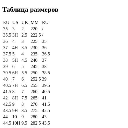
Таблица размеров
EU
US
UK
MM
RU
35
3
2
220
/
35.5
3H
2.5
222.5
/
36
4
3
225
35
37
4H
3.5
230
36
37.5
5
4
235
36.5
38
5H
4.5
240
37
39
6
5
245
38
39.5
6H
5.5
250
38.5
40
7
6
252.5
39
40.5
7H
6.5
255
39.5
41.5
8
7
260
40.5
42
8H
7.5
265
41
42.5
9
8
270
41.5
43.5
9H
8.5
275
42.5
44
10
9
280
43
44.5
10H
9.5
282.5
43.5