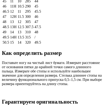
45
11
10
285
44
46
11H
10.5
290
45
46.5
12
11
295
45.5
47
12H
11.5
300
46
48
13
12
305
47
48.5
13H
12.5
307.5
47.5
49
14
13
310
48
49.5
14H
13.5
315
/
50.5
15
14
320
49.5
Как определить размер
Поставьте ногу на чистый лист бумаги. Измерьте расстояние
от основания пятки до крайней точки самого длинного
пальца. Измерьте обе стопы и используйте наибольшее
значение для определения размера. Стелька длиннее стопы на
величину функционального припуска 0,5–1,5 см. При выборе
размера ориентируйтесь на длину стопы.
Гарантируем оригинальность