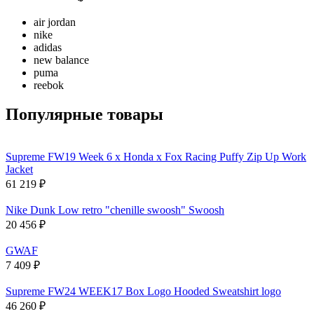
air jordan
nike
adidas
new balance
puma
reebok
Популярные товары
Supreme FW19 Week 6 x Honda x Fox Racing Puffy Zip Up Work
Jacket
61 219
₽
Nike Dunk Low retro "chenille swoosh" Swoosh
20 456
₽
GWAF
7 409
₽
Supreme FW24 WEEK17 Box Logo Hooded Sweatshirt logo
46 260
₽