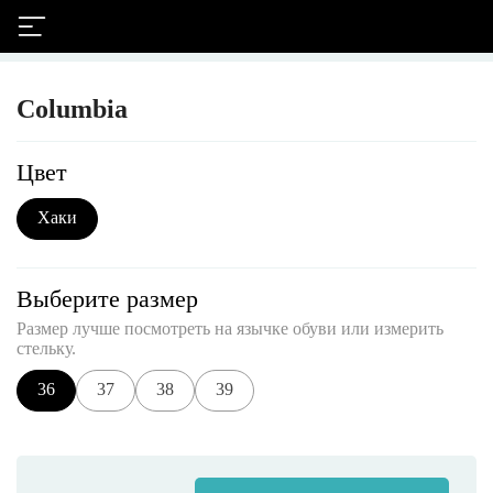
Columbia
Цвет
Хаки
Выберите размер
Размер лучше посмотреть на язычке обуви или измерить
стельку.
36
37
38
39