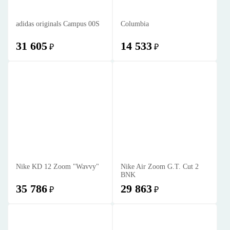
adidas originals Campus 00S
Columbia
31 605
14 533
₽
₽
Nike KD 12 Zoom "Wavvy"
Nike Air Zoom G.T. Cut 2
BNK
35 786
29 863
₽
₽