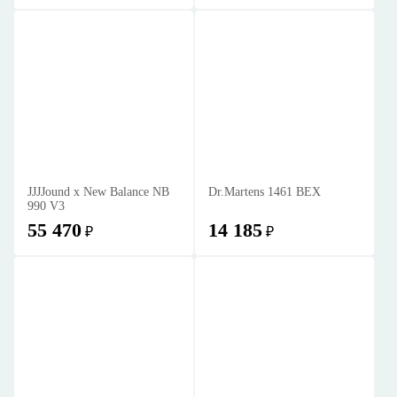
JJJJound x New Balance NB
Dr.Martens 1461 BEX
990 V3
55 470
14 185
₽
₽