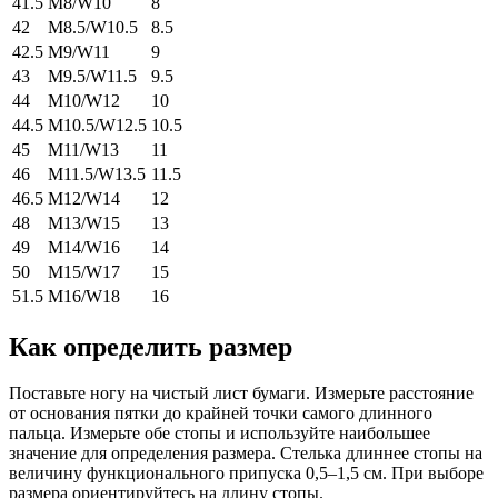
41.5
M8/W10
8
42
M8.5/W10.5
8.5
42.5
M9/W11
9
43
M9.5/W11.5
9.5
44
M10/W12
10
44.5
M10.5/W12.5
10.5
45
M11/W13
11
46
M11.5/W13.5
11.5
46.5
M12/W14
12
48
M13/W15
13
49
M14/W16
14
50
M15/W17
15
51.5
M16/W18
16
Как определить размер
Поставьте ногу на чистый лист бумаги. Измерьте расстояние
от основания пятки до крайней точки самого длинного
пальца. Измерьте обе стопы и используйте наибольшее
значение для определения размера. Стелька длиннее стопы на
величину функционального припуска 0,5–1,5 см. При выборе
размера ориентируйтесь на длину стопы.