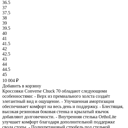
36.5
37
37.5
38
39
39.5
40
41
41.5
42
42.5
43
44
44.5
45
10 004
₽
Добавить в корзину
Кроссовки Converse Chuck 70 обладают следующими
особенностями: - Верх из премиального холста создаёт
элегантный вид и ощущение. - Улучшенная амортизация
обеспечивает комфорт на весь день и поддержку. - Блестящая,
высокая резиновая боковая стенка и крылатый язычок
добавляют долговечности. - Внутренняя стелька OrthoLite
улучшает комфорт благодаря дополнительной поддержке
свода стопы. - Полиуретановый стробель под стелькой