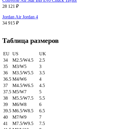
Converse All Star BB Evo Chuck Taylor
28 121
₽
Jordan Air Jordan 4
34 915
₽
Таблица размеров
EU
US
UK
34
M2.5/W4.5
2.5
35
M3/W5
3
36
M3.5/W5.5
3.5
36.5
M4/W6
4
37
M4.5/W6.5
4.5
37.5
M5/W7
5
38
M5.5/W7.5
5.5
39
M6/W8
6
39.5
M6.5/W8.5
6.5
40
M7/W9
7
41
M7.5/W9.5
7.5