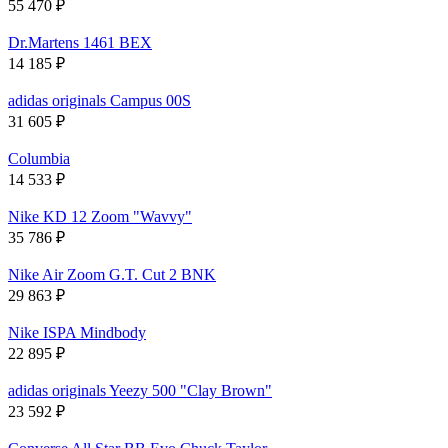
55 470
₽
Dr.Martens 1461 BEX
14 185
₽
adidas originals Campus 00S
31 605
₽
Columbia
14 533
₽
Nike KD 12 Zoom "Wavvy"
35 786
₽
Nike Air Zoom G.T. Cut 2 BNK
29 863
₽
Nike ISPA Mindbody
22 895
₽
adidas originals Yeezy 500 "Clay Brown"
23 592
₽