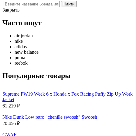
Закрыть
Часто ищут
air jordan
nike
adidas
new balance
puma
reebok
Популярные товары
Supreme FW19 Week 6 x Honda x Fox Racing Puffy Zip Up Work
Jacket
61 219
₽
Nike Dunk Low retro "chenille swoosh" Swoosh
20 456
₽
GWAF