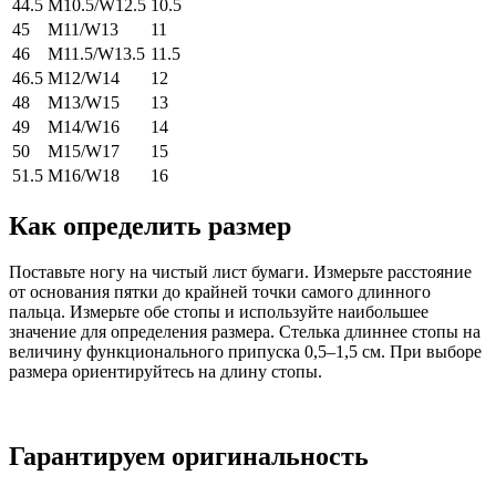
44.5
M10.5/W12.5
10.5
45
M11/W13
11
46
M11.5/W13.5
11.5
46.5
M12/W14
12
48
M13/W15
13
49
M14/W16
14
50
M15/W17
15
51.5
M16/W18
16
Как определить размер
Поставьте ногу на чистый лист бумаги. Измерьте расстояние
от основания пятки до крайней точки самого длинного
пальца. Измерьте обе стопы и используйте наибольшее
значение для определения размера. Стелька длиннее стопы на
величину функционального припуска 0,5–1,5 см. При выборе
размера ориентируйтесь на длину стопы.
Гарантируем оригинальность