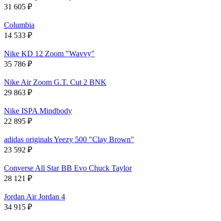
31 605
₽
Columbia
14 533
₽
Nike KD 12 Zoom "Wavvy"
35 786
₽
Nike Air Zoom G.T. Cut 2 BNK
29 863
₽
Nike ISPA Mindbody
22 895
₽
adidas originals Yeezy 500 "Clay Brown"
23 592
₽
Converse All Star BB Evo Chuck Taylor
28 121
₽
Jordan Air Jordan 4
34 915
₽