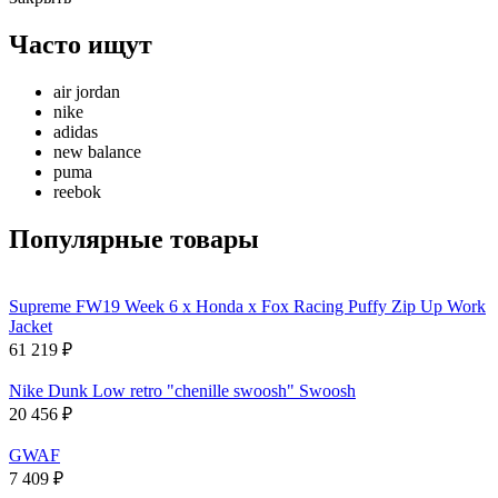
Часто ищут
air jordan
nike
adidas
new balance
puma
reebok
Популярные товары
Supreme FW19 Week 6 x Honda x Fox Racing Puffy Zip Up Work
Jacket
61 219
₽
Nike Dunk Low retro "chenille swoosh" Swoosh
20 456
₽
GWAF
7 409
₽