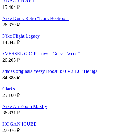
Nike Air Force 1
15 404
₽
Nike Dunk Retro "Dark Beetroot"
26 379
₽
Nike Flight Legacy
14 342
₽
xVESSEL G.O.P. Lows "Grass Tweed"
26 205
₽
adidas originals Yeezy Boost 350 V2 1.0 "Beluga"
84 388
₽
Clarks
25 160
₽
Nike Air Zoom Maxfly
36 831
₽
HOGAN ICUBE
27 076
₽