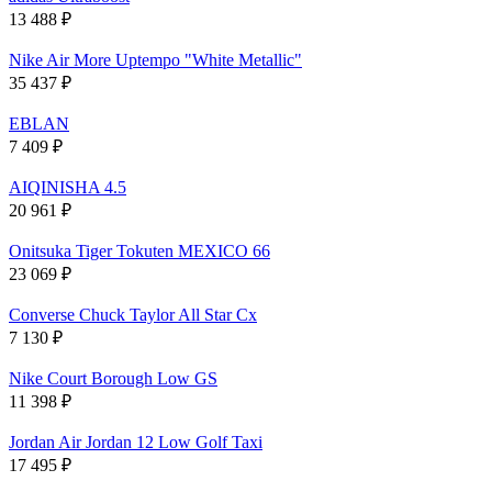
13 488
₽
Nike Air More Uptempo "White Metallic"
35 437
₽
EBLAN
7 409
₽
AIQINISHA 4.5
20 961
₽
Onitsuka Tiger Tokuten MEXICO 66
23 069
₽
Converse Chuck Taylor All Star Cx
7 130
₽
Nike Court Borough Low GS
11 398
₽
Jordan Air Jordan 12 Low Golf Taxi
17 495
₽