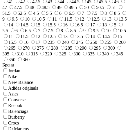
41
42
42.5
43
44
44.5
45
45.5
46
47
47.5
48
48.5
49
49.5
50
50.5
51
51.5
52.5
4.5
5.5
6
6.5
7
7.5
8
8.5
9
9.5
10
10.5
11
11.5
12
12.5
13
13.5
14
14.5
15
15.5
16
16.5
17
18
5
5.5
6
6.5
7
7.5
8
8.5
9
9.5
10
10.5
11
11.5
12
12.5
13
13.5
14
14.5
15
15.5
16
17
235
240
245
250
255
260
265
270
275
280
285
290
295
300
305
310
315
320
325
330
335
340
345
350
360
Бренд
Jordan
Nike
New Balance
Adidas originals
Asics
Converse
Reebok
Balenciaga
Burberry
Crocs
Dr.Martens