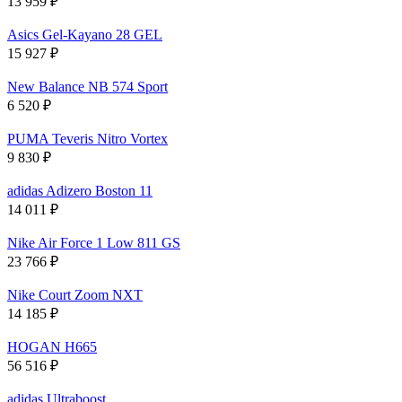
13 959
₽
Asics Gel-Kayano 28 GEL
15 927
₽
New Balance NB 574 Sport
6 520
₽
PUMA Teveris Nitro Vortex
9 830
₽
adidas Adizero Boston 11
14 011
₽
Nike Air Force 1 Low 811 GS
23 766
₽
Nike Court Zoom NXT
14 185
₽
HOGAN H665
56 516
₽
adidas Ultraboost