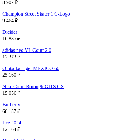
8 907
₽
Champion Street Skater 1 C-Logo
9 464
₽
Dickies
16 885
₽
adidas neo VL Court 2.0
12 373
₽
Onitsuka Tiger MEXICO 66
25 160
₽
Nike Court Borough GITS GS
15 056
₽
Burberry
68 187
₽
Lee 2024
12 164
₽