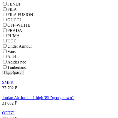
FENDI
FILA
FILA FUSION
GUCCI
OFF-WHITE
PRADA
PUMA
UGG
Under Armour
Vans
Adidas
Adidas neo
Timberland
SMFK
37 702
₽
Jordan Air Jordan 1 high '85 "georgetown"
31 082
₽
OETZI