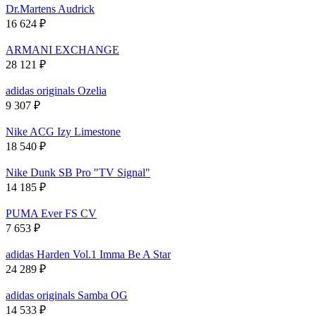
Dr.Martens Audrick
16 624
₽
ARMANI EXCHANGE
28 121
₽
adidas originals Ozelia
9 307
₽
Nike ACG Izy Limestone
18 540
₽
Nike Dunk SB Pro "TV Signal"
14 185
₽
PUMA Ever FS CV
7 653
₽
adidas Harden Vol.1 Imma Be A Star
24 289
₽
adidas originals Samba OG
14 533
₽